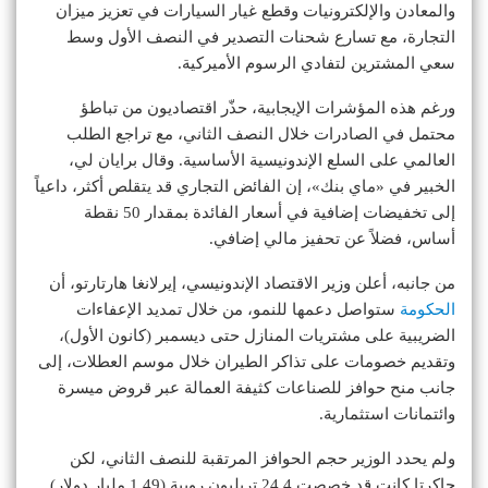
والمعادن والإلكترونيات وقطع غيار السيارات في تعزيز ميزان
التجارة، مع تسارع شحنات التصدير في النصف الأول وسط
سعي المشترين لتفادي الرسوم الأميركية.
ورغم هذه المؤشرات الإيجابية، حذّر اقتصاديون من تباطؤ
محتمل في الصادرات خلال النصف الثاني، مع تراجع الطلب
العالمي على السلع الإندونيسية الأساسية. وقال برايان لي،
الخبير في «ماي بنك»، إن الفائض التجاري قد يتقلص أكثر، داعياً
إلى تخفيضات إضافية في أسعار الفائدة بمقدار 50 نقطة
أساس، فضلاً عن تحفيز مالي إضافي.
من جانبه، أعلن وزير الاقتصاد الإندونيسي، إيرلانغا هارتارتو، أن
الحكومة
ستواصل دعمها للنمو، من خلال تمديد الإعفاءات
الضريبية على مشتريات المنازل حتى ديسمبر (كانون الأول)،
وتقديم خصومات على تذاكر الطيران خلال موسم العطلات، إلى
جانب منح حوافز للصناعات كثيفة العمالة عبر قروض ميسرة
وائتمانات استثمارية.
ولم يحدد الوزير حجم الحوافز المرتقبة للنصف الثاني، لكن
جاكرتا كانت قد خصصت 24.4 تريليون روبية (1.49 مليار دولار)