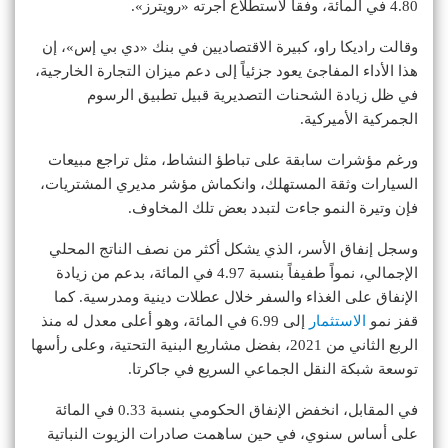
4.80 في المائة، وفقاً لاستطلاع أجرته «رويترز».
وقالت راديكا راو، كبيرة الاقتصاديين في بنك «دي بي إس»، إن
هذا الأداء المفاجئ يعود جزئياً إلى دعم ميزان التجارة الخارجية،
في ظل زيادة الشحنات التصديرية قبيل تطبيق الرسوم
الجمركية الأميركية.
ورغم مؤشرات سابقة على تباطؤ النشاط، مثل تراجع مبيعات
السيارات وثقة المستهلك، وانكماش مؤشر مديري المشتريات،
فإن وتيرة النمو جاءت لتبدد بعض تلك المخاوف.
وسجل إنفاق الأسر، الذي يشكل أكثر من نصف الناتج المحلي
الإجمالي، نمواً طفيفاً بنسبة 4.97 في المائة، بدعم من زيادة
الإنفاق على الغذاء والسفر خلال عطلات دينية ومدرسية. كما
قفز نمو
الاستثمار
إلى 6.99 في المائة، وهو أعلى معدل له منذ
الربع الثاني من 2021، بفضل مشاريع البنية التحتية، وعلى رأسها
توسعة شبكة النقل الجماعي السريع في جاكرتا.
في المقابل، انخفض الإنفاق الحكومي بنسبة 0.33 في المائة
على أساس سنوي، في حين ساهمت صادرات الزيوت النباتية