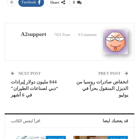
Facebook
Share
0
A2support
7451 Posts
0 Comments
NEXT POST
PREV POST
انخفاض صادرات روسيا من
844 مليون دولار إيرادات
الديزل المنقول بحراً في
“دبي لصناعات الطيران”
يوليو
في 6 أشهر
قد يعجبك ايضا
اقرأ لنفس الكاتب
أخبار صحفية
أخبار صحفية