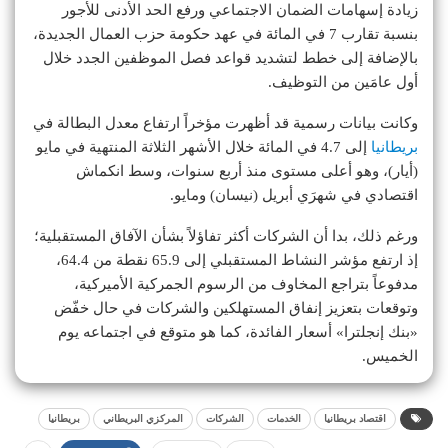
زيادة إسهامات الضمان الاجتماعي ورفع الحد الأدنى للأجور
بنسبة تقارب 7 في المائة في عهد حكومة حزب العمال الجديدة،
بالإضافة إلى خطط لتشديد قواعد فصل الموظفين الجدد خلال
أول عامَين من التوظيف.
وكانت بيانات رسمية قد أظهرت مؤخراً ارتفاع معدل البطالة في
بريطانيا
إلى 4.7 في المائة خلال الأشهر الثلاثة المنتهية في مايو
(أيار)، وهو أعلى مستوى منذ أربع سنوات، وسط انكماش
اقتصادي في شهرَي أبريل (نيسان) ومايو.
ورغم ذلك، بدا أن الشركات أكثر تفاؤلاً بشأن الآفاق المستقبلية؛
إذ ارتفع مؤشر النشاط المستقبلي إلى 65.9 نقطة من 64.4،
مدفوعاً بتراجع المخاوف من الرسوم الجمركية الأميركية،
وتوقعات بتعزيز إنفاق المستهلكين والشركات في حال خفّض
«بنك إنجلترا» أسعار الفائدة، كما هو متوقع في اجتماعه يوم
الخميس.
اقتصاد بريطانيا
الخدمات
الشركات
المركزي البريطاني
بريطانيا