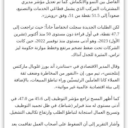
الفاصل بين النمو والانكماش. كما تم تعديل مؤشر مديري
المشتريات المركب الذي يشمل قطاعَي الخدمات والتصنيع،
صعوداً إلى 51.5 نقطة من 51، وفق «رويترز».
لكن الطلبات الجديدة سجلت انخفاضاً حاداً؛ حيث تراجعت إلى
47.7 نقطة، في أول قراءة دون مستوى 50 منذ أكتوبر (تشرين
الأول) 2023، وهو أدنى مستوى منذ نوفمبر 2022، حين كانت
الشركات تحت ضغط تضخم مرتفع وخطط موازنة حكومة ليز
تراس، المثيرة للجدل آنذاك.
وقال المدير الاقتصادي في «ستاندرد آند بورز غلوبال ماركتس
إنتلجنس»، تيم مور، إن «النفور من المخاطرة وضعف ثقة
العملاء كانا العاملَين الرئيسيَّين وراء تباطؤ المبيعات، بالإضافة
إلى بيئة اقتصادية عالمية غير مواتية».
كما أظهر المسح تراجع مؤشر التوظيف إلى 45.6 من 47.0، في
أدنى مستوى له منذ فبراير (شباط)، في ظل تجميد التوظيف
وتسريح العمال استجابة لتباطؤ الطلب وارتفاع تكاليف التشغيل.
وأشار التقرير إلى أن الضغوط على أصحاب العمل تفاقمت بعد