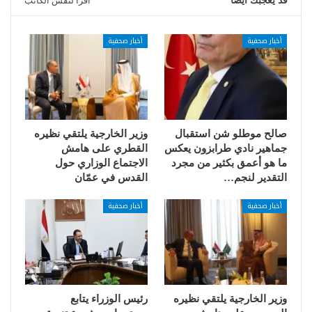
قد يعجبك ايضا
اقرأ لنفس الكاتب
أخبار صحفية
أخبار صحفية
صالح موطلو شن استقبال
وزير الخارجية يلتقي نظيره
جماهير نادي طرابزون يعكس
القطري على هامش
ما هو أعمق بكثير من مجرد
الاجتماع الوزاري حول
التقدير لنجم…
القدس في عمّان
أخبار صحفية
أخبار صحفية
وزير الخارجية يلتقي نظيره
رئيس الوزراء يتابع