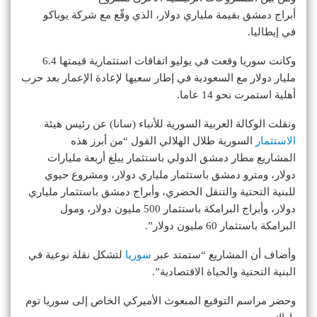
أبراج دمشق بقيمة ملياري دولار، الذي وقّع مع شركة يوباكو
في إيطاليا.
وكانت سوريا وقعت في يوليو اتفاقات استثمارية قيمتها 6.4
مليار دولار مع السعودية في إطار سعيها لإعادة الإعمار بعد حرب
أهلية استمرت نحو 14 عاما.
ونقلت الوكالة العربية السورية للأنباء (سانا) عن رئيس هيئة
الاستثمار
السورية طلال الهلالي القول “من أبرز هذه
المشاريع مطار دمشق الدولي باستثمار يبلغ أربعة مليارات
دولار، ومترو دمشق باستثمار ملياري دولار، ومشروع حيوي
للبنية التحتية والتنقل الحضري، وأبراج دمشق باستثمار ملياري
دولار، وأبراج البرامكة باستثمار 500 مليون دولار، ومول
البرامكة باستثمار 60 مليون دولار”.
وأضاف أن المشاريع “ستمتد عبر
سوريا
لتشكل نقلة نوعية في
البنية التحتية والحياة الاقتصادية”.
وحضر مراسم التوقيع المبعوث الأميركي الخاص إلى سوريا توم