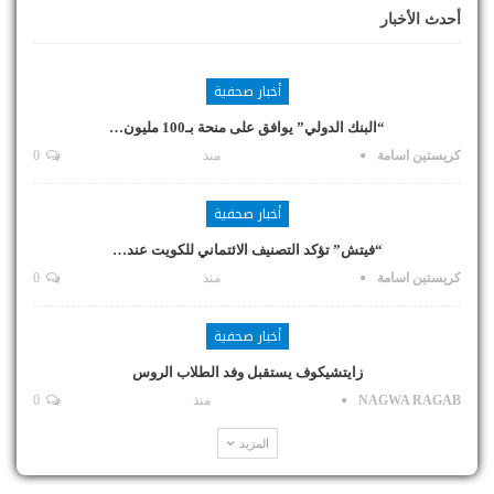
أحدث الأخبار
أخبار صحفية
“البنك الدولي” يوافق على منحة بـ100 مليون…
كريستين اسامة
منذ
0
أخبار صحفية
“فيتش” تؤكد التصنيف الائتماني للكويت عند…
كريستين اسامة
منذ
0
أخبار صحفية
زايتشيكوف يستقبل وفد الطلاب الروس
NAGWA RAGAB
منذ
0
المزيد