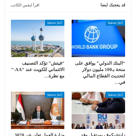
قد يعجبك ايضا
اقرأ لنفس الكاتب
أخبار صحفية
أخبار صحفية
“البنك الدولي” يوافق على
“فيتش” تؤكد التصنيف
منحة بـ100 مليون دولار
الائتماني للكويت عند “AA-”
لتحديث القطاع المالي
مع نظرة…
في…
أخبار صحفية
أخبار صحفية
زايتشيكوف يستقبل وفد
وزارة العمل تعلن عن 3070