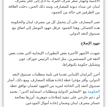
الأجنبية وانهيار سعر صرف الليرة، ما أدى إلى عجز مصرف
لبنان عن سداد ديونه للمصارف. ومنذ ذلك الحين، دخلت العلاقة
بين الطرفين في حالة من الجمود.
تصر المصارف على أن يتحمل كل من مصرف لبنان والحكومة
هذه الخسائر، وهذا الجمود عرقل جهود التوصل إلى اتفاق مع
صندوق النقد الدولي.
جهود الإصلاح
شهدت الأشهر الأخيرة بعض التطورات الإيجابية التي بعثت بعض
الثقة في المستثمرين، مثل انتخاب الرئيس جوزاف عون
وتشكيل حكومة تكنوقراط.
أحرز البرلمان اللبناني تقدما في تلبية متطلبات صندوق النقد
الدولي، وأقر مؤخرا خطة إعادة هيكلة المصارف. ومع ذلك، أشار
صندوق النقد إلى الحاجة لمزيد من الجهود لضمان توافق خطة
الحكومة
مع “المعايير الدولية ومتطلبات استدامة الدين”. يعتمد
أي دعم خارجي على تنفيذ إصلاحات جوهرية، أبرزها معالجة
خسائر مصرف لبنان وضمان إعادة أموال المودعين.