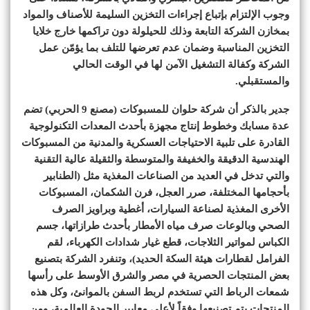
وجوب الإلتزام بإتباع إجراءات التخزين السليمة للأصناف والمواد
بمخازن الشركة التابعة وذلك للحيلولة دون تراكمها خارج خلايا
التخزين المناسبة وضمان عدم تعرضها للتلف بما يؤمّن عمل
الشركة وكفالة التشغيل الآمن لها في الوقت الحالي
والمستقبلي.
جدير بالذكر أن شركة حلوان للمسبوكات (مصنع 9 الحربي) تضم
عدة مسابك وخطوط إنتاج مجهزة بأحدث المعدات التكنولوجية
القادرة على تلبية الاحتياجات العسكرية والمدنية من المسبوكات
الهندسية الدقيقة والخفيفة والمتوسطة والثقيلة عالية التقنية
والتي تدخل في العديد من الصناعات المغذية مثل (الطنابير
بأحجامها المختلفة، صرر العجل، فرن الشكمان، المسبوكات
الأخرى المغذية لصناعة السيارات، أغطية وبراويز الصرف
الصحي وبالوعات صرف مياه الأمطار بأحدث طرازاتها، جسم
الكباس لمواتير الثلاجات، قطع غيار شدادات الكهرباء، لقم
الفرامل لقطارات هيئة السكة الحديد)، وتنفرد الشركة بتصنيع
بعض المنتجات الحصرية في مصر والشرق الأوسط على رأسها
شمعات الرباط التي تستخدم لربط السفن بالموانئ، وكل هذه
المنتجات يتم تصنيعها وفقاً لأعلى معايير الجودة العالمية، ومن