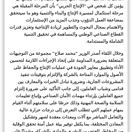
يؤمن كل شخص في “الإنتاج الحربي” بأن المرحلة المقبلة هي
مرحلة استكمال لمسيرة الإنتاج والبناء والتنمية وهو ما سيتحقق
بمضاعفة العمل الدؤوب وجذب المزيد من الإستثمارات
والاهتمام بمجال البحوث والتطوير لزيادة الإنتاجية وتعزيز قدرات
القطاع الصناعي الوطني والمساهمة في تحقيق التنمية
الشاملة والمستدامة.
وخلال اللقاء أصدر الوزير “محمد صلاح” مجموعة من التوجيهات
المتعلقة بضرورة المداومة على إتخاذ الإجراءات اللازمة لتحسين
الأداء وتطبيق معايير الجودة في عمليات الإنتاج والحفاظ على
الأصول والموارد المتاحة بالشركة والإلتزام بتوقيتات تنفيذ
المشروعات الجارية، وضرورة تبادل الخبرات والمعارف بين
قدامى وشباب العاملين، إلى جانب التأكيد على ضرورة إلتزام
جميع العاملين بإرتداء مهمات الأمان الصناعي وإتباع تعليمات
السلامة والصحة المهنية وذلك حرصًا على سلامتهم أثناء القيام
بمهام عملهم التي تتطلب التعرض إلى درجات حرارة عالية
والتعامل المباشر مع آلات ومعدات معقدة لصهر وتشكيل
المعادن المختلفة، بما يكفل توفير بيئة عمل آمنة تحقق الوقاية
من المخاطر للعنصرين البشري والمادي بالشركة، مشددًا على