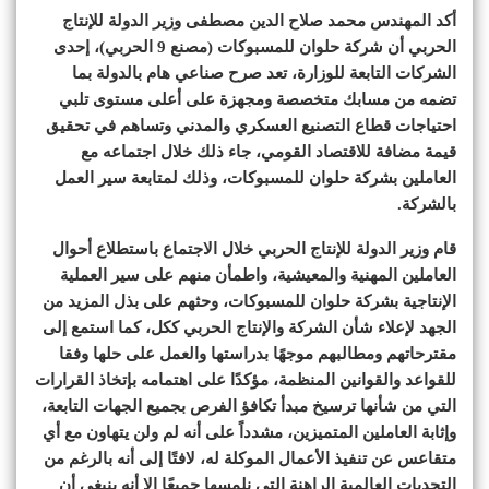
أكد المهندس محمد صلاح الدين مصطفى وزير الدولة للإنتاج
الحربي أن شركة حلوان للمسبوكات (مصنع 9 الحربي)، إحدى
الشركات التابعة للوزارة، تعد صرح صناعي هام بالدولة بما
تضمه من مسابك متخصصة ومجهزة على أعلى مستوى تلبي
احتياجات قطاع التصنيع العسكري والمدني وتساهم في تحقيق
قيمة مضافة للاقتصاد القومي، جاء ذلك خلال اجتماعه مع
العاملين بشركة حلوان للمسبوكات، وذلك لمتابعة سير العمل
بالشركة.
قام وزير الدولة للإنتاج الحربي خلال الاجتماع باستطلاع أحوال
العاملين المهنية والمعيشية، واطمأن منهم على سير العملية
الإنتاجية بشركة حلوان للمسبوكات، وحثهم على بذل المزيد من
الجهد لإعلاء شأن الشركة والإنتاج الحربي ككل، كما استمع إلى
مقترحاتهم ومطالبهم موجهًا بدراستها والعمل على حلها وفقا
للقواعد والقوانين المنظمة، مؤكدًا على اهتمامه بإتخاذ القرارات
التي من شأنها ترسيخ مبدأ تكافؤ الفرص بجميع الجهات التابعة،
وإثابة العاملين المتميزين، مشدداً على أنه لم ولن يتهاون مع أي
متقاعس عن تنفيذ الأعمال الموكلة له، لافتًا إلى أنه بالرغم من
التحديات العالمية الراهنة التي نلمسها جميعًا إلا أنه ينبغي أن