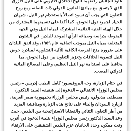
عاود الجانبان رفضهما للنهج الأحادي الاثيوبي على النيل الأزرق
الذي لا يتسق مع مبادئ القانون الدولي ذات الصلة، ومع روح
التعاون التي يجب أن تسود اتصالاً باستخدام نهر النيل، شريان
الحياة لجميع دول الحوض، كما أكدا على تنسيقهما المشترك من
خلال الهيئة الفنية الدائمة المشتركة لمياه النيل وهي الجهة
المنوطة بدراسة وصياغة الرأي الموحد للبلدين في الشئون
المتعلقة بمياه النيل بموجب اتفاقية عام ١٩٥٩، وقد اتفق البلدان
على ضرورة منح الفرصة الكافية للآلية التشاورية لمبادرة حوض
النيل لتسوية الخلافات وتعزيز التعاون بين دول الحوض، بما
يحافظ على استدامة نهر النيل العظيم، وعلى المصالح المائية
لدولتي المصب.
في ختام الزيارة، وجه البروفيسور/ كامل الطيب إدريس – رئيس
مجلس الوزراء الانتقالي – الدعوة إلى شقيقه السيد الدكتور/
مصطفى مدبولي، رئيس مجلس الوزراء بجمهورية مصر العربية،
لزيارة السودان والبناء على نتائج هذه الزيارة ومناقشة المزيد
من أطر التعاون الثنائي والقضايا الاستراتيجية بين البلدين، حيث
وعد السيد الدكتور رئيس مجلس الوزراء بتلبية الدعوة في أقرب
وقت ممكن، وجدد الجانبان عزم البلدين الشقيقين على الارتقاء