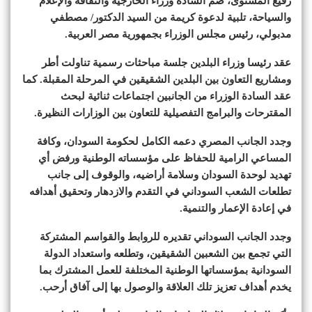
رفيع المستوى، ضم السادة وزراء الخارجية والثقافة والإعلام
والسياحة، تلبية لدعوة كريمة من السيد الدكتور/ مصطفي
مدبولي، رئيس مجلس الوزراء بجمهورية مصر العربية.
عقد رئيسا وزراء البلدين جلسة مباحثات رسمية تناولت أطر
ومشاريع التعاون بين البلدين الشقيقين في المرحلة المقبلة. كما
عقد السادة الوزراء من الجانبين اجتماعات ثنائية لبحث
المقترحات والبرامج التفصيلية للتعاون بين الوزارات النظيرة.
وجدد الجانب المصري دعمه الكامل لحكومة السودان، وكافة
المساعي الرامية للحفاظ على مؤسساته الوطنية ورفض أي
تهديد لوحدة السودان وسلامة أراضيه، والوقوف إلى جانب
تطلعات الشعب السوداني في التقدم والازدهار وتحقيق أهدافه
في إعادة الإعمار والتنمية.
وجدد الجانب السوداني تقديره للروابط والقواسم المشتركة
التي تجمع بين الشعبين الشقيقين، وتطلعه واستعداد الدولة
السودانية بمؤسساتها الوطنية المختلفة للعمل المشترك بما
يخدم أهداف تعزيز تلك العلاقة والوصول بها إلى آفاق أرحب.