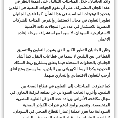
وأكد الجانبان، خلال المباحثات الثنائية، على أهمية النظر في
عقد اللجان المشتركة، على أن تقوم الجهات المعنية في البلدين
بتحديد التوقيتات المناسبة في هذا الشأن. كما ناقش الجانبان
تطوير التعاون في مجال الاستثمار والفرص المتاحة للشركات
المصرية للاستثمار في عدد من المجالات ذات الأهمية
الاستراتيجية للسودان، لا سيما مع استشرافه مرحلة إعادة
الإعمار.
وثمَّن الجانبان التطور الكبير الذي يشهده التعاون والتنسيق
القطاعي بين البلدين لا سيما في قطاعات النقل. كما أشاد
الجانبان بالخطوات المتخذة فيما يتعلق بمشاريع ربط السكك
الحديدية وكذا الربط الكهربائي بين البلدين، بما يسمح بفتح آفاق
أرحب للتعاون الاقتصادي والتجاري بينهما.
كما تطرقت المباحثات إلى التعاون في قطاع الصحة بين
البلدين، وأعرب الجانب السوداني عن تطلعه لترقية التعاون في
مجال مكافحة الأمراض وزيادة عدد القوافل الطبية المصرية
المتخصصة، وتقديم برامج لدعم قدرات الكوادر الصحية
السودانية بما يعزز عملية إعمار القطاع الصحي في السودان.
كما اتفق الجانبان على قيام الجهات المعنية في البلدين