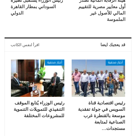
هيئة الرقابة المالية تصدر
رئيس الوزراء يستقبل نظيره
أول معايير مصرية للتقييم
السوداني بمطار القاهرة
المالي للأصول غير
الدولي
الملموسة
قد يعجبك ايضا
اقرأ لنفس الكاتب
أخبار صحفية
أخبار صحفية
رئيس اقتصادية قناة
رئيس الوزراء يُتابع الموقف
السويس في جولة تفقدية
التنفيذي للتمويلات التنموية
موسعة بالقنطرة غرب
للمشروعات المختلفة
الصناعية لمتابعة
مستجدات…