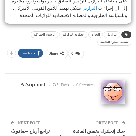
على مقاضاة البرازيل للرئيس السابق جايير بولسونارو، مشيرة
إلى أن إجراءات
البرازيل
تشكل تهديداً للأمن القومي الأميركي،
وللسياسة الخارجية والمصالح الاقتصادية للولايات المتحدة.
البرازيل
التجارة
الحكومة البرازيلية
الرسوم الجمركية
منظمة التجارة العالمية
Facebook
Share
0
A2support
7451 Posts
0 Comments
NEXT POST
PREV POST
«بنك إنجلترا» يخفض الفائدة
تراجع أرباح «صافولا»