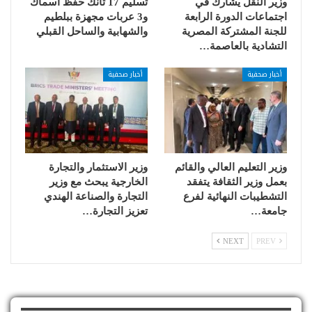
وزير النقل يشارك في
تسليم 17 تانك حفظ أسماك
اجتماعات الدورة الرابعة
و3 عربات مجهزة ببلطيم
للجنة المشتركة المصرية
والشهابية والساحل القبلي
التشادية بالعاصمة…
أخبار صحفية
أخبار صحفية
وزير التعليم العالي والقائم
وزير الاستثمار والتجارة
بعمل وزير الثقافة يتفقد
الخارجية يبحث مع وزير
التشطيبات النهائية لفرع
التجارة والصناعة الهندي
جامعة…
تعزيز التجارة…
NEXT
PREV