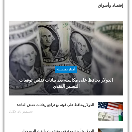
إقتصاد وأسواق
أخبار صحفية
الدولار يحافظ على مكاسبه بعد بيانات تقلص توقعات
التيسير النقدي
الدولار يحافظ على قوته مع تراجع رهانات خفض الفائدة
سبتمبر 26, 2025
الدولار يتأرجح مع ترقب مؤشرات «الفيدرالي» حول