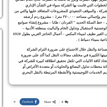
ات مجلس الإدارة والخطوات التي قامت بها الشركة سواء في الشأن الإداري
الشركة ، والموقف التنفيذي للمشروعات المتعاقد عليها والتي من
ابرزها مشروعات ( مشروع بناء رصيف بحرى بطول 850 متر وإجمالي مساحه ۲۷۰,۰۰۰ متر2 – مشروع ردم أرصفه
يناء طابا البحرى – خط السكة الحديد ” الفردان / طابا – مشروع إنشاء صوامع
ستية لاستقبال وتداول الخام والباليت بمنطقه الأدبية –
أعمال التطهير والردم وإنشاء أرصفه محطه الصب الجاف الغير نظيف لميناء المكس – أعمال الحاجز الغربي بطول 6920
عية بميناء دمياط ) .
لصناعة والنقل خلال الاجتماع على ضرورة التزام الشركة
تها الكبيرة في مختلف مجالات النقل كما أكد على ضرورة
ذ كافة الاليات التي تكفل تحقيق انطلاقة كبيرة للشركة في
نة محطات تداول البضائع والحاويات أو متعددة الأغراض أو
يم الخدمات اللوجيستية والأنشطة المرتبطة بالنقل البحري
Facebook
Share
0