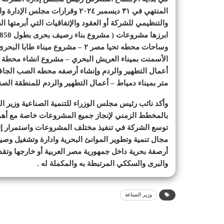
المنتهي في ٣١ ديسمبر ۲۰٢٤ وقرار
والتنظيمي للشركة أو العقود والإتفاقيات التي أبرمتها 
وساحات محطه تحيا مصر ۲ – مشروع م
الأسمنت بميناء العريش البحري – مشروع انشاء محطة لوج
متر بميناء دمياط – أعمال التطهير والردم للمنطقة الصنا
وأكد نائب رئيس مجلس الوزراء للتنمية الصناعية وزير ا
بالمخطط الزمني لإنجاز جميع المشروعات خاصة مع أهمي
توسع الشركة في تنفيذ مختلف المشروعات واستمرار إتخا
مجال تنمية وتطوير الموانئ البحرية وادارة وتشغيل وصيا
أرصفة بحرية داخل جمهورية مصر العربية أو خارجها وتقد
والبرى والسككي المرتبطة به والمكملة له .
وزير الصناعة