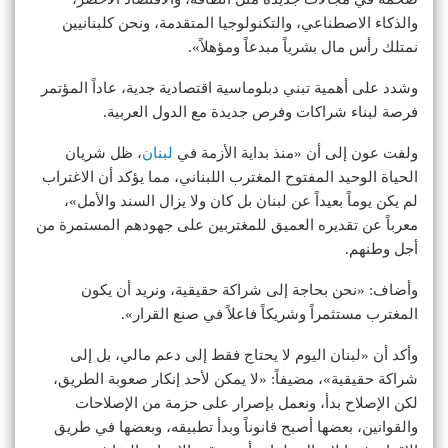
والذكاء الاصطناعي، والتكنولوجيا المتقدمة، ونحن كلبنانيين
نمتلك رأس مال بشرياً مبدعاً ومؤهلاً».
وشدد على أهمية تبني دبلوماسية اقتصادية جدية، عاداً المؤتمر
فرصة لبناء شراكات وفرص جديدة مع الدول العربية.
ولفت عون إلى أن «منذ بداية الأزمة في
لبنان
، ظل شريان
الحياة الوحيد المفتوح المغترب اللبناني، مما يؤكد أن الاغتراب
لم يكن يوماً بعيداً عن لبنان بل كان ولا يزال السند والأمل»،
معرباً عن تقديره العميق للمغتربين على جهودهم المستمرة من
أجل وطنهم.
وأضاف: «نحن بحاجة إلى شراكة حقيقية، ونريد أن يكون
المغترب مستثمراً وشريكاً فاعلاً في صنع القرار».
وأكد أن «لبنان اليوم لا يحتاج فقط إلى دعم مالي، بل إلى
شراكة حقيقية»، مضيفاً: «لا يمكن لأحد إنكار صعوبة الطريق،
لكن الإصلاح بدأ، ونعمل بإصرار على حزمة من الإصلاحات
والقوانين، بعضها أصبح قانوناً وبدأ تطبيقه، وبعضها في طريق