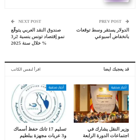
NEXT POST
PREV POST
الدولار يستقر وسط توقعات
صندوق النقد العربي يتوقّع
بانخفاض أسبوعي
نمو إقتصاد تونس بنسبة 2ر3
% خلال سنة 2025
قد يعجبك ايضا
اقرأ لنفس الكاتب
أخبار صحفية
أخبار صحفية
وزير النقل يشارك في
تسليم 17 تانك حفظ أسماك
اجتماعات الدورة الرابعة
و3 عربات مجهزة ببلطيم