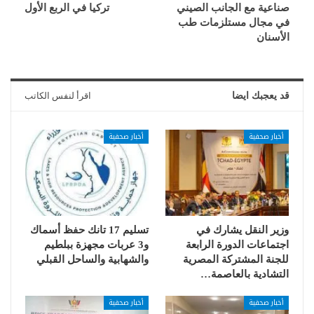
صناعية مع الجانب الصيني
تركيا في الربع الأول
في مجال مستلزمات طب
الأسنان
قد يعجبك ايضا
اقرأ لنفس الكاتب
أخبار صحفية
أخبار صحفية
وزير النقل يشارك في
تسليم 17 تانك حفظ أسماك
اجتماعات الدورة الرابعة
و3 عربات مجهزة ببلطيم
للجنة المشتركة المصرية
والشهابية والساحل القبلي
التشادية بالعاصمة…
أخبار صحفية
أخبار صحفية