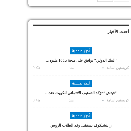
أحدث الأخبار
أخبار صحفية
“البنك الدولي” يوافق على منحة بـ100 مليون…
كريستين اسامة
منذ
0
أخبار صحفية
“فيتش” تؤكد التصنيف الائتماني للكويت عند…
كريستين اسامة
منذ
0
أخبار صحفية
زايتشيكوف يستقبل وفد الطلاب الروس