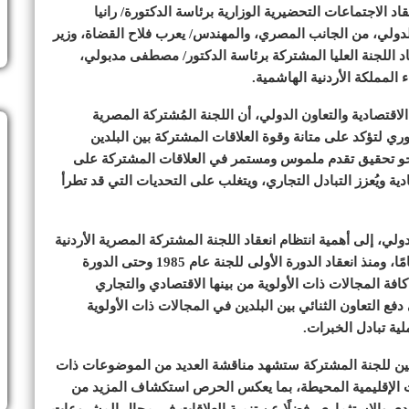
اد الاجتماعات التحضيرية الوزارية برئاسة الدكتورة/ رانيا
الدولي، من الجانب المصري، والمهندس/ يعرب فلاح القضاة، وزير
اد اللجنة العليا المشتركة برئاسة الدكتور/ مصطفى مدبولي،
المملكة الأردنية الهاشمية.
لاقتصادية والتعاون الدولي، أن اللجنة المُشتركة المصرية
الدوري لتؤكد على متانة وقوة العلاقات المشتركة بين البلدين
حو تحقيق تقدم ملموس ومستمر في العلاقات المشتركة على
ة ويُعزز التبادل التجاري، ويتغلب على التحديات التي قد تطرأ
ولي، إلى أهمية انتظام انعقاد اللجنة المشتركة المصرية الأردنية
التي تُعد من أقدم اللجان العربية المشتركة وأكثرها انتظامًا، ومنذ انعقاد الدورة الأولى للجنة عام 1985 وحتى الدورة
قة تعاون مشترك في كافة المجالات ذات الأولوية من بينها الاقتصادي والتجاري
ع التعاون الثنائي بين البلدين في المجالات ذات الأولوية
ية تبادل الخبرات.
ثلاثين للجنة المشتركة ستشهد مناقشة العديد من الموضوعات ذات
ت الإقليمية المحيطة، بما يعكس الحرص استكشاف المزيد من