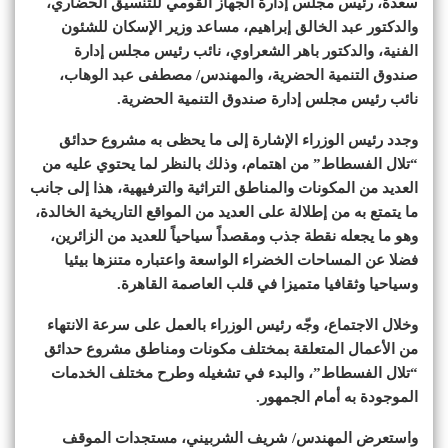
سعدة، رئيس مجلس إدارة الجهاز القومي للتنسيق الحضاري،
والدكتور عبد الخالق إبراهيم، مساعد وزير الإسكان للشئون
الفنية، والدكتور باهر الشعراوي، نائب رئيس مجلس إدارة
صندوق التنمية الحضرية، والمهندس/ مصطفى عبد الوهاب،
نائب رئيس مجلس إدارة صندوق التنمية الحضرية.
وجدد رئيس الوزراء الإشارة إلى ما يحظى به مشروع حدائق
“تلال الفسطاط” من اهتمام، وذلك بالنظر لما يحتوي عليه من
العديد من المكونات والمناطق التراثية والترفيهية، هذا إلى جانب
ما يتمتع به من إطلالة على العديد من المواقع التاريخية الخالدة،
وهو ما يجعله نقطة جذب ومقصداً سياحياً للعديد من الزائرين،
فضلا عن المساحات الخضراء الواسعة واعتباره متنزها بيئيا
وسياحيا وثقافيا متميزا في قلب العاصمة القاهرة.
وخلال الاجتماع، وجّه رئيس الوزراء بالعمل على سرعة الانتهاء
من الأعمال المتعلقة بمختلف مكونات ومناطق مشروع حدائق
“تلال الفسطاط”، والبدء في تشغيله وطرح مختلف الخدمات
الموجودة به أمام الجمهور.
واستعرض المهندس/ شريف الشربيني، مستجدات الموقف