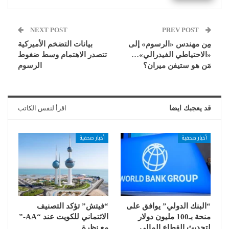
NEXT POST
PREV POST
مِن مهندس «الرسوم» إلى
بيانات التضخم الأميركية
«الاحتياطي الفيدرالي»…
تتصدر الاهتمام وسط ضغوط
مَن هو ستيفن ميران؟
الرسوم
قد يعجبك ايضا
اقرأ لنفس الكاتب
أخبار صحفية
أخبار صحفية
“البنك الدولي” يوافق على
“فيتش” تؤكد التصنيف
منحة بـ100 مليون دولار
الائتماني للكويت عند “AA-”
لتحديث القطاع المالي
مع نظرة…