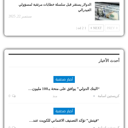
الدولار يستقر قبل سلسلة خطابات مرتقبة لمسؤولي
الفيدرالي
سبتمبر 22, 2025
1 od 2 |
NEXT
PREV
أحدث الأخبار
أخبار صحفية
“البنك الدولي” يوافق على منحة بـ100 مليون…
كريستين اسامة
منذ
0
أخبار صحفية
“فيتش” تؤكد التصنيف الائتماني للكويت عند…
كريستين اسامة
منذ
0