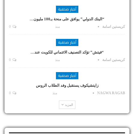
أخبار صحفية
“البنك الدولي” يوافق على منحة بـ100 مليون…
كريستين اسامة
منذ
0
أخبار صحفية
“فيتش” تؤكد التصنيف الائتماني للكويت عند…
كريستين اسامة
منذ
0
أخبار صحفية
زايتشيكوف يستقبل وفد الطلاب الروس
NAGWA RAGAB
منذ
0
المزيد