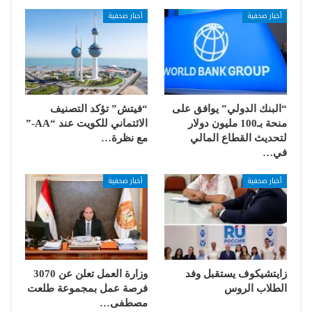
أخبار صحفية
أخبار صحفية
“البنك الدولي” يوافق على
“فيتش” تؤكد التصنيف
منحة بـ100 مليون دولار
الائتماني للكويت عند “AA-”
لتحديث القطاع المالي
مع نظرة…
في…
أخبار صحفية
أخبار صحفية
زايتشيكوف يستقبل وفد
وزارة العمل تعلن عن 3070
الطلاب الروس
فرصة عمل بمجموعة طلعت
مصطفى…