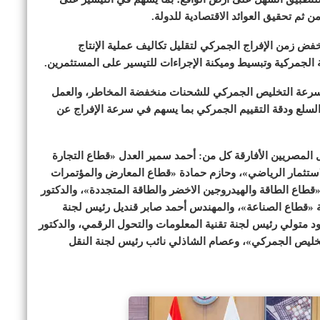
 ثم تحقيق العوائد الاقتصادية للدولة.
ض زمن الإفراج الجمركي لتقليل تكاليف عملية الإنتاج
 الجمركية وتبسيط وميكنة الإجراءات للتيسير على المستثمرين.
 لسرعة التخليص الجمركي للشحنات منخفضة المخاطر، والعمل
د السلع ودقة التقييم الجمركي بما يسهم في سرعة الإفراج عن
المصريين الأفارقة كل من: أحمد سمير العدل «قطاع التجارة
استثمار الرياضي»، وحازم حمادة «قطاع المعارض والمؤتمرات
قطاع الطاقة والهيدروجين الاخضر والطاقة المتجددة»، والدكتور
 «قطاع الصناعة»، والمهندس أحمد صابر قنديل رئيس لجنة
ود متولي رئيس لجنة تقنية المعلومات والتحول الرقمي، والدكتور
خليص الجمركي»، وعصام الشاذلي نائب رئيس لجنة النقل