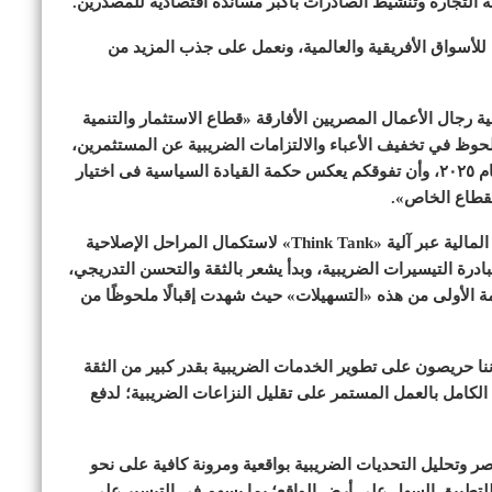
كة التجارة وتنشيط الصادرات بأكبر مساندة اقتصادية للمصدرين.
للأسواق الأفريقية والعالمية، ونعمل على جذب المزيد من
جال الأعمال المصريين الأفارقة «قطاع الاستثمار والتنمية
ملحوظ في تخفيف الأعباء والالتزامات الضريبية عن المستثمرين،
قائلاً: «فخورون بفوزكم بأفضل وزير مالية في أفريقيا لعام ٢٠٢٥، وأن تفوقكم يعكس حكمة القيادة السياسية فى اختيار
لقطاع الخاص».
أضاف أنه سيتم إطلاق منصة للحوار المستدام مع وزارة المالية عبر آلية «Think Tank» لاستكمال المراحل الإصلاحية
بادرة التيسيرات الضريبية، وبدأ يشعر بالثقة والتحسن التدريجي،
ة الأولى من هذه «التسهيلات» حيث شهدت إقبالًا ملحوظًا من
ا حريصون على تطوير الخدمات الضريبية بقدر كبير من الثقة
 الكامل بالعمل المستمر على تقليل النزاعات الضريبية؛ لدفع
 وتحليل التحديات الضريبية بواقعية ومرونة كافية على نحو
للتطبيق السهل على أرض الواقع؛ بما يسهم في التيسير على