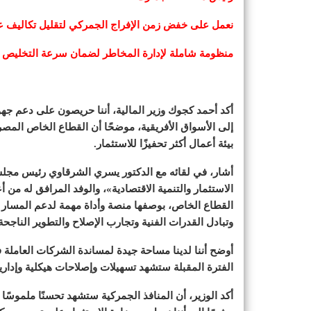
نعمل على خفض زمن الإفراج الجمركي لتقليل تكاليف عمل
منظومة شاملة لإدارة المخاطر لضمان سرعة التخليص
أكد أحمد كجوك وزير المالية، أننا حريصون على دعم جه
إلى الأسواق الأفريقية، موضحًا أن القطاع الخاص المصر
بيئة أعمال أكثر تحفيزًا للاستثمار.
أشار، في لقائه مع الدكتور يسري الشرقاوي رئيس مجلس
الاستثمار والتنمية الاقتصادية»، والوفد المرافق له م
القطاع الخاص، بوصفها منصة وأداة مهمة لدعم المسار الت
وتبادل القدرات الفنية وتجارب الإصلاح والتطوير الناجحة
أوضح أننا لدينا مساحة جيدة لمساندة الشركات العاملة ف
الفترة المقبلة ستشهد تسهيلات وإصلاحات هيكلية وإدار
أكد الوزير، أن المنافذ الجمركية ستشهد تحسنًا ملموسًا