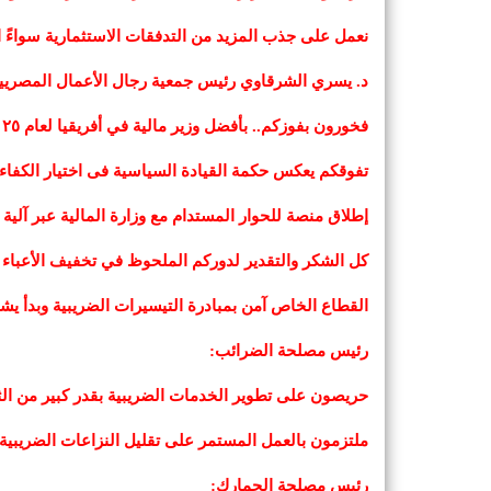
نعمل على جذب المزيد من التدفقات الاستثمارية سواءً الم
د. يسري الشرقاوي رئيس جمعية رجال الأعمال المصريين 
فخورون بفوزكم.. بأفضل وزير مالية في أفريقيا لعام ٢٠٢٥
تفوقكم يعكس حكمة القيادة السياسية فى اختيار الكفاء
إطلاق منصة للحوار المستدام مع وزارة المالية عبر آلية «Think Tank» لاستكمال المراحل الإصلاحية الضريبية والجمرك
كل الشكر والتقدير لدوركم الملحوظ في تخفيف الأعباء و
القطاع الخاص آمن بمبادرة التيسيرات الضريبية وبدأ يش
رئيس مصلحة الضرائب:
حريصون على تطوير الخدمات الضريبية بقدر كبير من الث
ملتزمون بالعمل المستمر على تقليل النزاعات الضريبية.
رئيس مصلحة الجمارك: