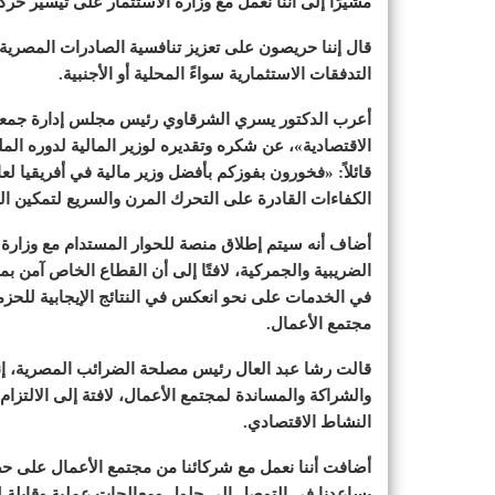
مشيرًا إلى أننا نعمل مع وزارة الاستثمار على تيسير حر
قال إننا حريصون على تعزيز تنافسية الصادرات المصرية 
التدفقات الاستثمارية سواءً المحلية أو الأجنبية.
أعرب الدكتور يسري الشرقاوي رئيس مجلس إدارة جمعية ر
الاقتصادية»، عن شكره وتقديره لوزير المالية لدوره ال
الكفاءات القادرة على التحرك المرن والسريع لتمكين ا
الضريبية والجمركية، لافتًا إلى أن القطاع الخاص آمن بم
في الخدمات على نحو انعكس في النتائج الإيجابية للحزم
مجتمع الأعمال.
قالت رشا عبد العال رئيس مصلحة الضرائب المصرية، إنن
والشراكة والمساندة لمجتمع الأعمال، لافتة إلى الالتزام
النشاط الاقتصادي.
أضافت أننا نعمل مع شركائنا من مجتمع الأعمال على حصر
يساعدنا في التوصل إلى حلول ومعالجات عملية وقابلة 