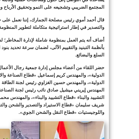
المجتمع الضريبي وتشجيعه على النمو وتحقيق الأرباح ومن
قال أحمد أموي رئيس مصلحة الجمارك، إننا نعمل على خف
والتصدير في إطار استراتيجية متكاملة لتطوير المنظومة
أضاف أنه يتم العمل بمنظومة شاملة لإدارة المخاطر؛
بأنظمة التبنيد والتقييم الآلى، لضمان سرعة تحديد بنو
السلع والبضائع.
حضر اللقاء من أعضاء مجلس إدارة جمعية رجال الأعمال 
الدولية»، والمهندس كريم إسماعيل «قطاع الصناعة وال
الدولية»، والمهندس حسين الغزاوي رئيس لجنة الطاقة «
المهندس إيريني ميشيل صادق نائب رئيس لجنة الصناعة
التشييد والبناء «قطاع التشييد والبناء»، والمهندس محم
شريف سليمان «قطاع الاستيراد والتصدير والشحن والت
واللوجيستيات «قطاع النقل والشحن الجوي».