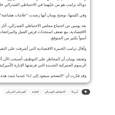
دونالد ترامب هو من عيّنهما في الاحتياطي الفيدرالي خلال
وفي كلمتها، توضح بومان أنها رصدت “علامات هشاشة” 
بعد يومين من اجتماع مجلس الاحتياطي الفيدرالي، أثار
الاقتصادية، مع ضعف استحداث فرص العمل والمراجعات ا
أسوأ بكثير من المتوقع.
وأقال ترامب الخبيرة الاقتصادية التي أشرفت على التقرير
وتعتقد بومان أن المخاطر على التوظيف أصبحت الآن أكبر
الرسوم الجمركية الجديدة التي فرضتها الإدارة الأميركي
وقد قدّرت أن “التضخم سيعود إلى 2% عندما تتبدد هذه التأثيرات”.
أمريكا
الاحتياطي الفيدرالي
الفائدة
الفيدرالي الامريكي