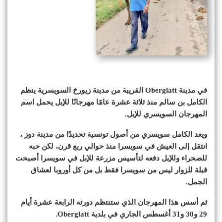
في مدينة Oberg­latt القريبة من مدينة زيورخ السويسرية ينظم
الكامل بن سالم منذ ثلاثة عشرة عامًا مهرجانًا للإبل يحمل اسم
المهرجان السويسري للإبل.
ويعد الكامل سويسري من أصول تونسية تحديدًا من مدينة دوز ،
انتقل إلى العيش في سويسرا منذ حوالي ربع قرن، لكن حبه
للصحراء وللإبل دفعه لتأسيس مزرعة للإبل في سويسرا أصبحت
قبلة للزوار ليس من سويسرا فقط بل من كل أوروبا لعشاق
الجمل.
ثم أسس هذا المهرجان الذي ستنتظم دورته الرابعة عشرة أيام
29 و30 و31 أغسطس الجاري في بلدية Oberg­latt.