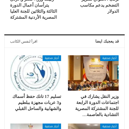
التضخم يدعم مكاسب
يترأسان أعمال الدورة
الدولار
الثالثة والثلاثين للجنة العليا
المصرية الأردنية المشتركة
قد يعجبك ايضا
اقرأ لنفس الكاتب
أخبار صحفية
أخبار صحفية
وزير النقل يشارك في
تسليم 17 تانك حفظ أسماك
اجتماعات الدورة الرابعة
و3 عربات مجهزة ببلطيم
للجنة المشتركة المصرية
والشهابية والساحل القبلي
التشادية بالعاصمة…
أخبار صحفية
أخبار صحفية