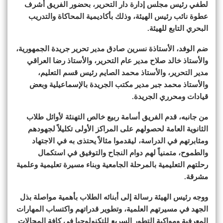
لطفي رئيس مجلس إدارة دار التحرير، بحضور الفريق أشرف
عطوة نائب رئيس الهيئة، وذلك بأكاديمية المحاكاة والتدريب
البحري التابع للهيئة.
ضم الوفد، الأستاذة نسرين صادق مدير تحرير جريدة الجمهورية،
والأستاذ خالد صلاح مدير عام التحرير، والأستاذ رضا العراقي
مدير التحرير، والأستاذ محمد الصايم رئيس قسم التعليم،
والأستاذ محمد جبر مدير مكتب الجريدة بالإسماعيلية وبعض
قيادات ومحرري الجريدة.
من جانبه، قدم الفريق أسامة ربيع خالص التهنئة لأوائل طلاب
الثانوية العامة لحصولهم على المراكز الأولى تكليلاً لجهودهم
ومثابرتهم في الدراسة، ليقدموا مثالاً يحتذى به في الاجتهاد
والطموح، متمنياً لهم دوام النجاح والتوفيق في استكمال
رحلتهم التعليمية بالمرحلة الجامعية وبناء مسيرة تعليمية وعلمية
مشرقة.
ووجه رئيس الهيئة رسالة إلى أبنائه الطلاب بأهمية مواصلة بذل
الجهد في مسيرتهم العلمية، وتطوير قدراتهم واكتساب المهارات
المعرفية ومواكبة التطور السريع للتكنولوجيا في كافة المجالات