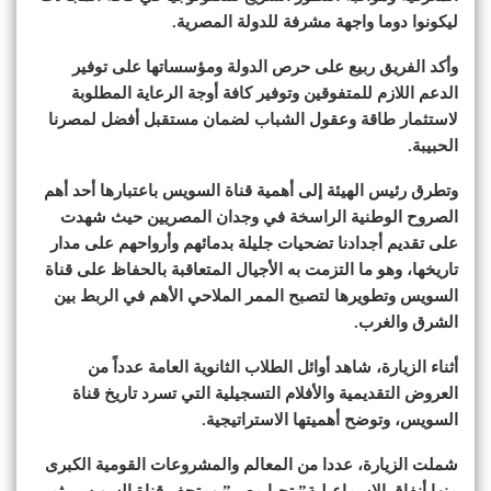
ليكونوا دوما واجهة مشرفة للدولة المصرية.
وأكد الفريق ربيع على حرص الدولة ومؤسساتها على توفير
الدعم اللازم للمتفوقين وتوفير كافة أوجة الرعاية المطلوبة
لاستثمار طاقة وعقول الشباب لضمان مستقبل أفضل لمصرنا
الحبيبة.
وتطرق رئيس الهيئة إلى أهمية قناة السويس باعتبارها أحد أهم
الصروح الوطنية الراسخة في وجدان المصريين حيث شهدت
على تقديم أجدادنا تضحيات جليلة بدمائهم وأرواحهم على مدار
تاريخها، وهو ما التزمت به الأجيال المتعاقبة بالحفاظ على قناة
السويس وتطويرها لتصبح الممر الملاحي الأهم في الربط بين
الشرق والغرب.
أثناء الزيارة، شاهد أوائل الطلاب الثانوية العامة عدداً من
العروض التقديمية والأفلام التسجيلية التي تسرد تاريخ قناة
السويس، وتوضح أهميتها الاستراتيجية.
شملت الزيارة، عددا من المعالم والمشروعات القومية الكبرى
منها أنفاق الإسماعيلية” تحيا مصر” ومتحف قناة السويس، ثم