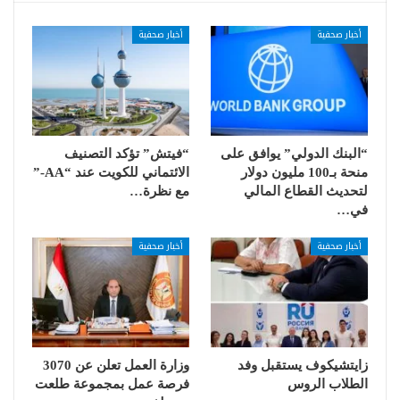
أخبار صحفية
أخبار صحفية
“البنك الدولي” يوافق على
“فيتش” تؤكد التصنيف
منحة بـ100 مليون دولار
الائتماني للكويت عند “AA-”
لتحديث القطاع المالي
مع نظرة…
في…
أخبار صحفية
أخبار صحفية
زايتشيكوف يستقبل وفد
وزارة العمل تعلن عن 3070
الطلاب الروس
فرصة عمل بمجموعة طلعت