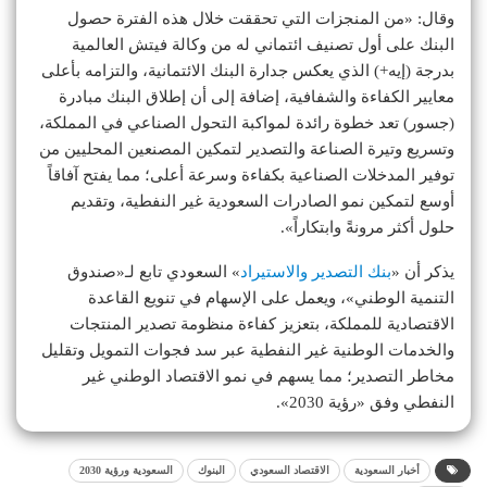
وقال: «من المنجزات التي تحققت خلال هذه الفترة حصول
البنك على أول تصنيف ائتماني له من وكالة فيتش العالمية
بدرجة (إيه+) الذي يعكس جدارة البنك الائتمانية، والتزامه بأعلى
معايير الكفاءة والشفافية، إضافة إلى أن إطلاق البنك مبادرة
(جسور) تعد خطوة رائدة لمواكبة التحول الصناعي في المملكة،
وتسريع وتيرة الصناعة والتصدير لتمكين المصنعين المحليين من
توفير المدخلات الصناعية بكفاءة وسرعة أعلى؛ مما يفتح آفاقاً
أوسع لتمكين نمو الصادرات السعودية غير النفطية، وتقديم
حلول أكثر مرونةً وابتكاراً».
يذكر أن «
بنك التصدير والاستيراد
» السعودي تابع لـ«صندوق
التنمية الوطني»، ويعمل على الإسهام في تنويع القاعدة
الاقتصادية للمملكة، بتعزيز كفاءة منظومة تصدير المنتجات
والخدمات الوطنية غير النفطية عبر سد فجوات التمويل وتقليل
مخاطر التصدير؛ مما يسهم في نمو الاقتصاد الوطني غير
النفطي وفق «رؤية 2030».
أخبار السعودية
الاقتصاد السعودي
البنوك
السعودية ورؤية 2030