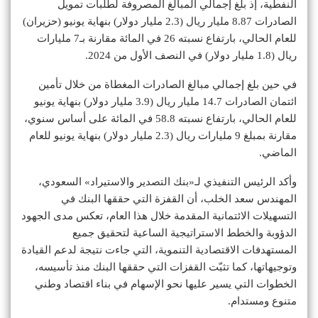
النفطية، إذ بلغ إجمالي المبالغ المصروفة لطلبات تمويل
الصادرات 8.87 مليار ريال (2.3 مليار دولار) بنهاية يونيو (حزيران)
للعام الحالي، بارتفاع نسبته 26 في المائة مقارنة بـ7 مليارات
ريال (1.8 مليار دولار) في النصف الأول من 2024.
في حين بلغ إجمالي مبالغ الصادرات المغطاة من خلال تأمين
ائتمان الصادرات 14.7 مليار ريال (3.9 مليار دولار) بنهاية يونيو
للعام الحالي، بارتفاع نسبته 58.8 في المائة على أساس سنوي،
مقارنة بمبلغ 9 مليارات ريال (2.3 مليار دولار) بنهاية يونيو للعام
الماضي.
وأكد الرئيس التنفيذي لـ«بنك التصدير والاستيراد» السعودي،
المهندس سعد الخلب، أن القفزة التي حققها البنك في
التسهيلات الائتمانية المقدمة خلال هذا العام، تعكس مدى الجهود
الدؤوبة والخطط الاستراتيجية الساعية لتحقيق جميع
المستهدفات الاقتصادية التنموية، التي جاءت نتيجة لدعم القيادة
وتوجيهاتها، كما تثبّت القفزات التي حققها البنك منذ تأسيسه،
الخطوات التي يسير عليها نحو الإسهام في بناء اقتصاد وطني
متنوع ومستدام.