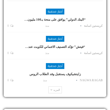
أخبار صحفية
“البنك الدولي” يوافق على منحة بـ100 مليون…
كريستين اسامة
منذ
0
أخبار صحفية
“فيتش” تؤكد التصنيف الائتماني للكويت عند…
كريستين اسامة
منذ
0
أخبار صحفية
زايتشيكوف يستقبل وفد الطلاب الروس
NAGWA RAGAB
منذ
0
المزيد