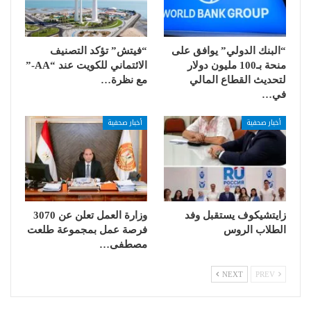
“البنك الدولي” يوافق على
“فيتش” تؤكد التصنيف
منحة بـ100 مليون دولار
الائتماني للكويت عند “AA-”
لتحديث القطاع المالي
مع نظرة…
في…
أخبار صحفية
أخبار صحفية
زايتشيكوف يستقبل وفد
وزارة العمل تعلن عن 3070
الطلاب الروس
فرصة عمل بمجموعة طلعت
مصطفى…
NEXT
PREV