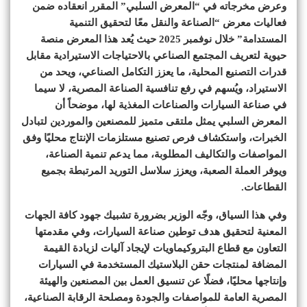
وعرض مخرجاته في “المعرض السلبي” المقرر انعقاده ضمن
فعاليات معرض “الصناعة والنقل معًا لتحقيق التنمية
المستدامة” خلال نوفمبر 2025 حيث يُعد هذا المعرض منصة
حيوية لتعريف المجتمع الصناعي بالاحتياجات الاستيرادية مقابل
قدرات التصنيع المحلية، ما يعزز التكامل الصناعي، ويحد من
الاستيراد، ويُسهم في رفع تنافسية الصناعة المصرية، لا سيما
في صناعة السيارات والصناعات المغذية لها، موضحاً أن
المعرض السلبي يمثل ملتقى متميز للمصنعين والموردين لتبادل
الخبرات، واستكشاف فرص تصنيع مستلزمات الإنتاج محليًا وفق
المواصفات والتكاليف المطلوبة، مما يدعم تنمية الصناعة،
ويوفر العملة الصعبة، ويعزز سلاسل التوريد المرتبطة بجميع
القطاعات.
وفي هذا السياق، وجّه الوزير بضرورة تشبيك جهود كافة الجهات
المعنية لتحقيق هدف توطين صناعة السيارات، وفي مقدمتها
التعاون مع قطاع البتروكيماويات لإيجاد آليات لزيادة القيمة
المضافة لمنتجات حقن البلاستيك المستخدمة في السيارات
وإنتاجها محليًا، فضلًا عن تنسيق العمل بين المصنعين والهيئة
المصرية العامة للمواصفات والجودة ومصلحة الرقابة الصناعية،