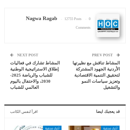
Nagwa Ragab
12755 Posts
0
Comments
NEXT POST
PREV POST
المشاط تناقش مع نظيرتها
المشاط تشارك في فعاليات
الأردنية الجهود المشتركة
إطلاق الاستراتيجية الوطنية
لتحقيق التنمية الاقتصادية
للشباب والرياضة 2025-
وتعزيز سياسات النمو
2030، والاحتفال باليوم
والتشغيل
العالمي للشباب
قد يعجبك ايضا
اقرأ لنفس الكاتب
أخبار صحفية
أخبار صحفية