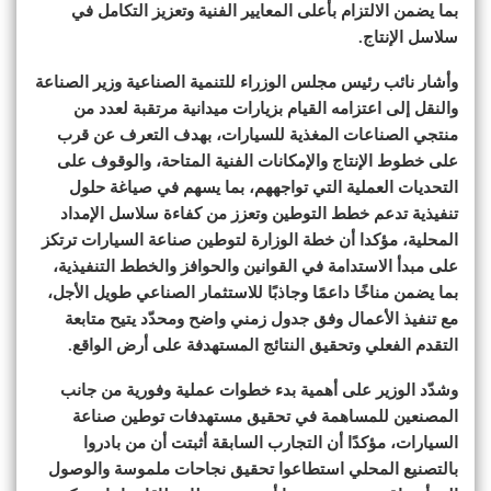
بما يضمن الالتزام بأعلى المعايير الفنية وتعزيز التكامل في
سلاسل الإنتاج.
وأشار نائب رئيس مجلس الوزراء للتنمية الصناعية وزير الصناعة
والنقل إلى اعتزامه القيام بزيارات ميدانية مرتقبة لعدد من
منتجي الصناعات المغذية للسيارات، بهدف التعرف عن قرب
على خطوط الإنتاج والإمكانات الفنية المتاحة، والوقوف على
التحديات العملية التي تواجههم، بما يسهم في صياغة حلول
تنفيذية تدعم خطط التوطين وتعزز من كفاءة سلاسل الإمداد
المحلية، مؤكدا أن خطة الوزارة لتوطين صناعة السيارات ترتكز
على مبدأ الاستدامة في القوانين والحوافز والخطط التنفيذية،
بما يضمن مناخًا داعمًا وجاذبًا للاستثمار الصناعي طويل الأجل،
مع تنفيذ الأعمال وفق جدول زمني واضح ومحدّد يتيح متابعة
التقدم الفعلي وتحقيق النتائج المستهدفة على أرض الواقع.
وشدّد الوزير على أهمية بدء خطوات عملية وفورية من جانب
المصنعين للمساهمة في تحقيق مستهدفات توطين صناعة
السيارات، مؤكدًا أن التجارب السابقة أثبتت أن من بادروا
بالتصنيع المحلي استطاعوا تحقيق نجاحات ملموسة والوصول