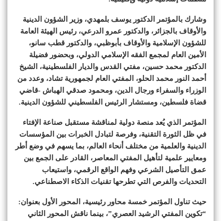
وشارك بالمؤتمر الدكتور يوسف بلمهدي، وزير الشؤون الدينية
والأوقاف بالجزائر، والدكتور عمرو الدرعي، رئيس الهيئة العامة
للشؤون الإسلامية والأوقاف بأبوظبي، والدكتور قطب سانو،
الأمين العام لمجمع الفقه الإسلامي الدولي، وبحضور فضيلة
الدكتور محمد حسين، مفتي القدس والديار الفلسطينية، الشيخ
أحمد النور محمد الحلو، المفتي العام لجمهورية تشاد، وعدد من
الوزراء والسفراء ورجال الدين، ومحمود صدقي الهباش -قاضي
قضاة فلسطين، ومستشار الرئيس الفلسطيني للشؤون الدينية.
المؤتمر الذي يُعد منصة دولية لمناقشة مستقبل صناعة الإفتاء
في ظل الثورة التقنية، وفرصة لتبادل الخبرات بين المؤسسات
الدينية والعلمية من مختلف أنحاء العالم، بما يسهم في وضع أطر
ومعايير علمية لتأهيل المفتي المعاصر، القادر على الجمع بين
عمق التأصيل الشرعي وفهم الواقع الرقمي، واستيعاب
التحديات والفرص التي تطرحها تقنيات الذكاء الاصطناعي.
حيث تناول المؤتمر خمسة محاور رئيسية، المحور الأول بعنوان:
“تكوين المفتي الرشيد العصري”، بينما ناقش المحور الثاني