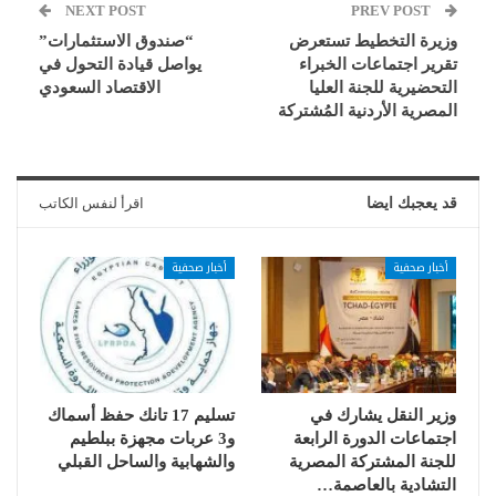
NEXT POST
PREV POST
وزيرة التخطيط تستعرض
“صندوق الاستثمارات”
تقرير اجتماعات الخبراء
يواصل قيادة التحول في
التحضيرية للجنة العليا
الاقتصاد السعودي
المصرية الأردنية المُشتركة
قد يعجبك ايضا
اقرأ لنفس الكاتب
أخبار صحفية
أخبار صحفية
وزير النقل يشارك في
تسليم 17 تانك حفظ أسماك
اجتماعات الدورة الرابعة
و3 عربات مجهزة ببلطيم
للجنة المشتركة المصرية
والشهابية والساحل القبلي
التشادية بالعاصمة…