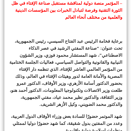
– المؤتمر منصة دولية لمناقشة مستقبل صناعة الإفتاء في ظل
الثورة التقنية وفرصة لتبادل الخبرات بين المؤسسات الدينية
والعلمية من مختلف أنحاء العالم
برعاية فخامة الرئيس عبد الفتاح السيسي، رئيس الجمهورية،
تحت عنوان: “صناعة المفتي الرشيد في عصر الذكاء
الاصطناعي”، شهد المستشار محمود فوزي، وزير الشؤون
النيابية والقانونية والتواصل السياسي، فعاليات الجلسة الختامية
من المؤتمر العالمي العاشر للإفتاء، الذي تنظمه دار الإفتاء
المصرية والأمانة العامة لدور وهيئات الإفتاء في العالم، وذلك
بحضور الدكتور أسامة الأزهري، وزير الأوقاف، الدكتور عمرو
طلعت وزير الاتصالات وتكنولوجيا المعلومات، الدكتور أحمد هنو،
وزير الثقافة، والدكتور نظير محمد عياد، مفتي الجمهورية،
والدكتور محمد الضويني، وكيل الأزهر الشريف.
شهد الموتمر حضورًا للسادة بعض وزراء الأوقاف الدول العربية،
وعدد من المفتين بدول شقيقة، كما شهد حضورًا دوليا لممثلي
منظمات إسلامية دولية وإقليمية.