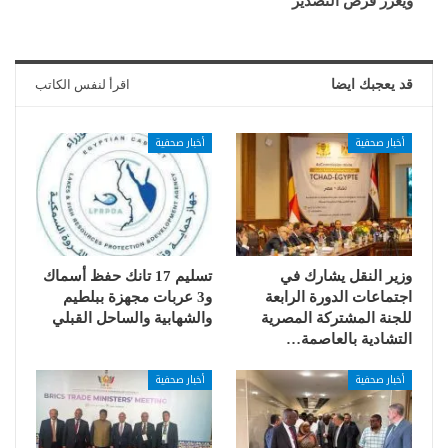
ويعزز فرص التصدير
قد يعجبك ايضا
اقرأ لنفس الكاتب
أخبار صحفية
أخبار صحفية
وزير النقل يشارك في
تسليم 17 تانك حفظ أسماك
اجتماعات الدورة الرابعة
و3 عربات مجهزة ببلطيم
للجنة المشتركة المصرية
والشهابية والساحل القبلي
التشادية بالعاصمة…
أخبار صحفية
أخبار صحفية