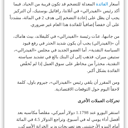
أسعار
الفائدة
المعدلة للتضخم قد تكون قريبة من الحياد. فيما
أكد رئيس «الفيدرالي» في أتلانتا، رافائيل بوستيك، أن التركيز
يجب أن يظل على إعادة التضخم إلى هدف 2 في المائة، مشدداً
على أن خفضاً إضافياً للفائدة هذا العام غير ضروري.
من جانبها، عدّت رئيسة «الفيدرالي» في كليفلاند، بيث هاماك،
أن «(الفيدرالي) يجب أن يكون شديد الحذر في رفع قيود
السياسة النقدية». أما العضو الجديد في مجلس «الفيدرالي»،
ستيفن ميران، فذهب إلى أن البنك بالغ في تشديد سياسته
النقدية، محذراً من مخاطر على سوق العمل إذا لم تُخفّض
الفائدة بشكل أكبر.
ومن المقرر أن يلقي رئيس «الفيدرالي»، جيروم باول، كلمة
لاحقاً اليوم حول التوقعات الاقتصادية.
تحركات العملات الأخرى
استقر اليورو عند 1.1798 دولار أميركي، مقلصاً مكاسبه بعد
أفضل أداء يومي له في أسبوع. وتراجع الدولار 4.5 في المائة
أمام البيزو الأرجنتيني بعد تصريحات وزير الخزانة الأميركي،