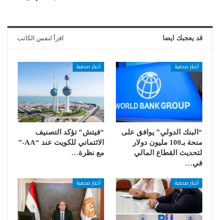
قد يعجبك ايضا
اقرأ لنفس الكاتب
أخبار صحفية
أخبار صحفية
“البنك الدولي” يوافق على
“فيتش” تؤكد التصنيف
منحة بـ100 مليون دولار
الائتماني للكويت عند “AA-”
لتحديث القطاع المالي
مع نظرة…
في…
أخبار صحفية
أخبار صحفية