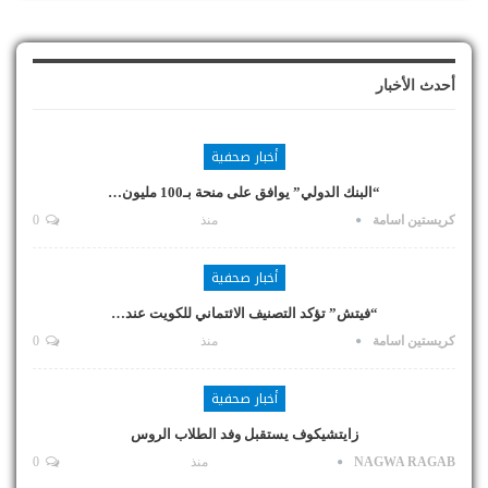
أحدث الأخبار
أخبار صحفية
“البنك الدولي” يوافق على منحة بـ100 مليون…
كريستين اسامة
منذ
0
أخبار صحفية
“فيتش” تؤكد التصنيف الائتماني للكويت عند…
كريستين اسامة
منذ
0
أخبار صحفية
زايتشيكوف يستقبل وفد الطلاب الروس
NAGWA RAGAB
منذ
0