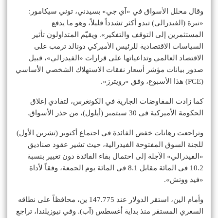
وقال محلل الأسواق في «آي جي» بسيدني، توني سيكامور:
«نبرة (الفيدرالي) تبدو أكثر تشدداً قليلاً، وهو ما يدفع
المستثمرين إلى التوقف والتفكير». ويقيّم المتداولون تأثير
السياسات الاقتصادية للرئيس الأميركي دونالد ترمب على
الاقتصاد العالمي وتداعياتها على قرارات «الفيدرالي»، قبيل
صدور بيانات مؤشر أسعار نفقات الاستهلاك الشخصي الأساسي
(PCE) هذا الأسبوع، وفق «رويترز».
كما زادت المفاوضات الجارية في الكونغرس، لتفادي إغلاق
الحكومة الأميركية في 30 سبتمبر (أيلول)، من حذر الأسواق.
وتراجعت رهانات خفض الفائدة في اجتماع أكتوبر (تشرين الأول)
للجنة السوق المفتوحة الفيدرالية، حيث تشير عقود صناديق
«الفيدرالي» الآجلة إلى احتمال بقاء الفائدة دون تغيير بنسبة
10.2 في المائة مقابل 8.1 في المائة يوم الجمعة، وفقاً لأداة
«فيد ووتش».
وأمام الين، استقر الدولار عند 147.775 ين، محافظاً على نطاقه
السعري المستقر منذ بداية أغسطس (آب). وفي نيوزيلندا، تراجع