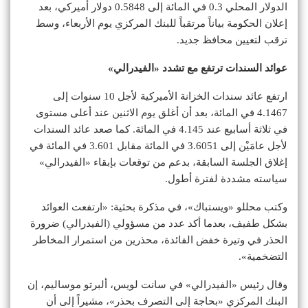
الدولار المحلي 0.3 في المائة إلى 0.5848 دولار أميركي، بعد
إعلان الحكومة بياناً مرتقباً للبنك المركزي يوم الأربعاء، وسط
ترقب لتعيين محافظ جديد.
عوائد السندات ترتفع مع تشدد «الفيدرالي»
ارتفع عائد سندات الخزانة الأميركية لأجل 10 سنوات إلى
4.1467 في المائة، بعد أن أغلق يوم الاثنين عند أعلى مستوى
في ثلاثة أسابيع عند 4.145 في المائة. كما صعد عائد السندات
لأجل عامَيْن إلى 3.6051 في المائة مقابل 3.601 في المائة في
إغلاق الجلسة السابقة، بدعم من توقعات بإبقاء «الفيدرالي»
سياسته مشددة لفترة أطول.
وكتب محللو «ويستباك»، في مذكرة بحثية: «ارتفعت العوائد
بشكل طفيف، بعدما أكد عدد من مسؤولي (الفيدرالي) ضرورة
الحذر في وتيرة خفض الفائدة، محذرين من استمرار المخاطر
التضخمية».
وقال رئيس «الفيدرالي» في سانت لويس، ألبرتو موساليم، إن
البنك المركزي «بحاجة إلى التصرف بحذر»، مشيراً إلى أن