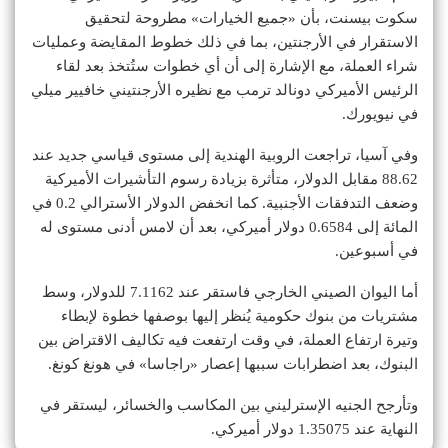
سكوت بيسنت، بأن «جميع الخيارات» مطروحة لتحقيق
الاستقرار في الأرجنتين، بما في ذلك خطوط المقايضة وعمليات
شراء العملة، مع الإشارة إلى أن أي خطوات ستُتخذ بعد لقاء
الرئيس الأميركي دونالد ترمب مع نظيره الأرجنتيني خافيير ميلي
في نيويورك.
وفي آسيا، تراجعت الروبية الهندية إلى مستوى قياسي جديد عند
88.62 مقابل الدولار، متأثرة بزيادة رسوم التأشيرات الأميركية
وضعف التدفقات الأجنبية. كما انخفض الدولار الأسترالي 0.2 في
المائة إلى 0.6584 دولار أميركي، بعد أن لامس أدنى مستوى له
في أسبوعين.
أما اليوان الصيني الخارجي فاستقر عند 7.1162 للدولار، وسط
مشتريات من بنوك حكومية يُنظر إليها بوصفها خطوة لإبطاء
وتيرة ارتفاع العملة، في وقت ارتفعت فيه تكاليف الاقتراض بين
البنوك، بعد اضطرابات سببها إعصار «راجاسا» في هونغ كونغ.
وتأرجح الجنيه الإسترليني بين المكاسب والخسائر، ليستقر في
النهاية عند 1.35075 دولار أميركي.