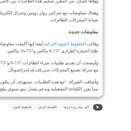
ووفقا للبيان، من المقرر تسليم هذه الطائرات بين عامي 2029 و2034
وهناك مفاوضات مع شركتي رولز رويس وجنرال إلكتريك 
صيانة المحركات للطائرات.
مفاوضات جديدة
وقالت
الخطوط الجوية التركية
طلبا اختياريا لطرازي 737-8 ماكس و737-10 ماكس.
مع شركة تصنيع المحركات سي.إف.إم إنترناشونال.
مما يعزز الكفاءة التشغيلية ويدعم معدل نمو سنوي يبلغ ف
أكثر دولة زيارة لتركيا
الاقتصاد التركي
الخطوط الجوية