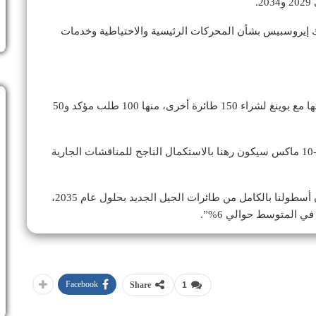
.
إيروسبيس بشأن المحركات الرئيسية والاحتياطية وخدمات
أيضا إنها أكملت مفاوضاتها مع بوينغ لشراء 150 طائرة أخرى، منها 100 طلب مؤكد و50
وأوضحت أن تقديم طلبيات شراء الطائرات 737-8 و737-10 ماكس سيكون رهنا بالاستكمال الناجح للمناقشات الجارية
وأضافت الشركة: “مع هذه الطلبيات، نستهدف أن يتكون أسطولنا بالكامل من طائرات الجيل الجديد بحلول عام 2035،
ي المتوسط حوالي 6%”.
Facebook
Share
1