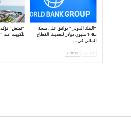
“البنك الدولي” يوافق على منحة
“فيتش” تؤكد ا
بـ100 مليون دولار لتحديث القطاع
للكويت عند “AA-” مع نظرة…
المالي في…
NEXT
PREV