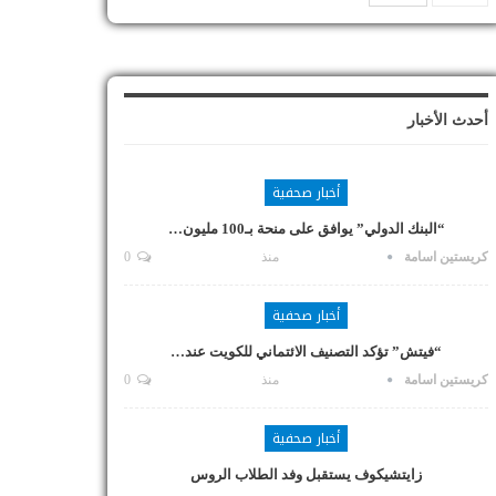
أحدث الأخبار
أخبار صحفية
“البنك الدولي” يوافق على منحة بـ100 مليون…
كريستين اسامة
منذ
0
أخبار صحفية
“فيتش” تؤكد التصنيف الائتماني للكويت عند…
كريستين اسامة
منذ
0
أخبار صحفية
زايتشيكوف يستقبل وفد الطلاب الروس