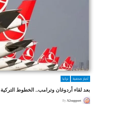
أخبار صحفية
تركيا
بعد لقاء أردوغان وترامب.. الخطوط التركية توافق على 
By
A2support