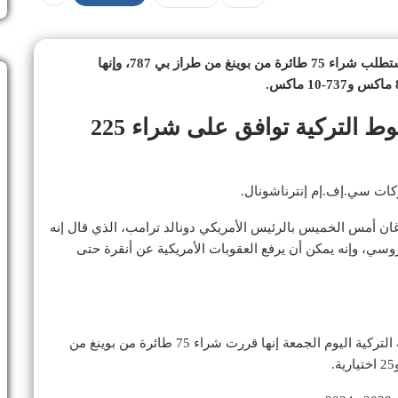
قالت شركة الخطوط الجوية التركية اليوم الجمعة إنها ستطلب شراء 75 طائرة من بوينغ من طراز بي 787، وإنها
بعد لقاء أردوغان وترامب.. الخطوط التركية توافق على شراء 225
كات سي.إف.إم إنترناشونال.
ان أمس الخميس بالرئيس الأمريكي دونالد ترامب، الذي قال إنه
ي، وإنه يمكن أن يرفع العقوبات الأمريكية عن أنقرة حتى
وفي بيان للبورصة في إسطنبول، قالت الخطوط الجوية التركية اليوم الجمعة إنها قررت شراء 75 طائرة من بوينغ من