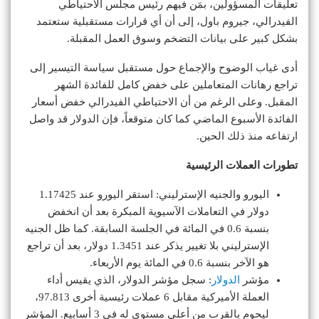
تعليقات المسؤولين، بمَن فيهم رئيس مجلس الاحتياطي
الفيدرالي، جيروم باول، إلى أن أي قرارات مستقبلية ستعتمد
بشكل كبير على بيانات التضخم وسوق العمل المقبلة.
أدى غياب الوضوح والإجماع حول مستقبل سياسة التيسير إلى
تراجع رهانات المتعاملين على خفض كامل للفائدة الشهر
المقبل. وعلى الرغم من أن الاحتياطي الفيدرالي خفض أسعار
الفائدة الأسبوع الماضي كما كان متوقعاً، فإن الدولار قد واصل
ارتفاعه منذ ذلك الحين.
تطورات العملات الرئيسية
اليورو والجنيه الإسترليني: استقر اليورو عند 1.17425
دولار في التعاملات الآسيوية المبكرة بعد أن انخفض
بنسبة 0.6 في المائة في الجلسة السابقة. كما ظل الجنيه
الإسترليني بلا تغيير يذكر عند 1.3451 دولار، بعد أن تراجع
هو الآخر بنسبة 0.6 في المائة يوم الأربعاء.
مؤشر
الدولار
: سجل مؤشر الدولار، الذي يقيس أداء
العملة الأميركية مقابل 6 عملات رئيسية أخرى 97.813،
ليحوم بالقرب من أعلى مستوى له في 3 أسابيع. المؤشر