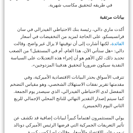
في طريقه لتحقيق مكاسب شهرية.
بيانات مرتقبة
أكدت ماري دالي، رئيسة بنك الاحتياطي الفيدرالي في سان
فرانسيسكو، على الحاجة لمزيد من التخفيضات في أسعار
الفائدة
، لكنها أشارت إلى أن توقيتها لا يزال غير واضح. وقالت
دالي: «هل ستأتي الآن، هذا العام، أم في المستقبل؟ من الصعب
تحديد ذلك، لكن الأهم هو أن إجراء هذه التعديلات على السياسة
النقدية سيكون ضرورياً لتحقيق هدفينا المزدوجين».
تترقب الأسواق بحذر البيانات الاقتصادية الأميركية، وفي
مقدمتها تقرير نفقات الاستهلاك الشخصي، وهو مقياس التضخم
المفضل لدى الاحتياطي الفيدرالي، الذي سيصدر يوم الجمعة.
كما سيتم إصدار التقدير النهائي للناتج المحلي الإجمالي للربع
الثاني اليوم (الخميس).
يولي المستثمرون اهتماماً كبيراً لبيانات إضافية قد تكشف عن
تأثير التعريفات الجمركية التي فرضها الرئيس الأميركي دونالد
ترمب على الاقتصاد والأسعار. وقالت لورا كوبر، كبيرة