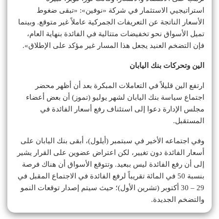
استراتيجيي الاستثمار في شركة «نوفين»: «تبقى ضغوط
الأسعار الناتجة عن التعريفات الجمركية عاملاً غير متوقع. وبينما
تميل الأسواق نحو تخفيضات متتالية في الفائدة بنهاية العام،
فإن التضخم العنيد يجعل هذا المسار غير مؤكد على الإطلاق».
الين وتحركات بنك اليابان
ارتفع الين قليلاً في التعاملات المبكرة بعد أن أظهر محضر
اجتماع سياسة بنك اليابان لشهر يوليو (تموز) أن بعض أعضاء
مجلس الإدارة دعوا إلى استئناف رفع أسعار الفائدة في
المستقبل.
وفي اجتماعه الأخير في سبتمبر (أيلول)، أبقى بنك اليابان على
أسعار الفائدة دون تغيير، لكن اعتراض عضوين على القرار يشير
إلى أن رفع الفائدة ليس ببعيد. وتتوقع الأسواق أن هناك فرصة
بنسبة 50 في المائة تقريباً لرفع الفائدة في الاجتماع المقبل في
29 – 30 أكتوبر (تشرين الأول)؛ حيث سيتم إصدار توقعات النمو
والتضخم الجديدة.