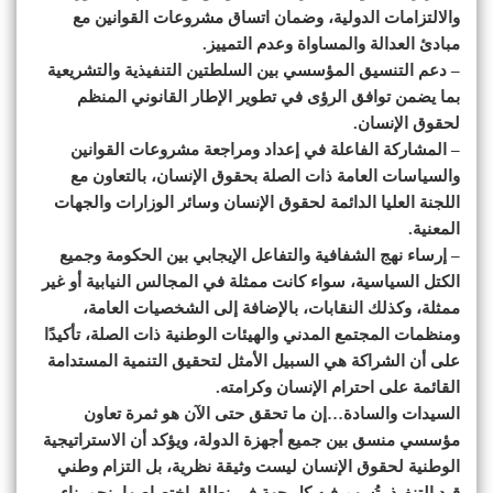
والالتزامات الدولية، وضمان اتساق مشروعات القوانين مع
مبادئ العدالة والمساواة وعدم التمييز.
– دعم التنسيق المؤسسي بين السلطتين التنفيذية والتشريعية
بما يضمن توافق الرؤى في تطوير الإطار القانوني المنظم
لحقوق الإنسان.
– المشاركة الفاعلة في إعداد ومراجعة مشروعات القوانين
والسياسات العامة ذات الصلة بحقوق الإنسان، بالتعاون مع
اللجنة العليا الدائمة لحقوق الإنسان وسائر الوزارات والجهات
المعنية.
– إرساء نهج الشفافية والتفاعل الإيجابي بين الحكومة وجميع
الكتل السياسية، سواء كانت ممثلة في المجالس النيابية أو غير
ممثلة، وكذلك النقابات، بالإضافة إلى الشخصيات العامة،
ومنظمات المجتمع المدني والهيئات الوطنية ذات الصلة، تأكيدًا
على أن الشراكة هي السبيل الأمثل لتحقيق التنمية المستدامة
القائمة على احترام الإنسان وكرامته.
السيدات والسادة…إن ما تحقق حتى الآن هو ثمرة تعاون
مؤسسي منسق بين جميع أجهزة الدولة، ويؤكد أن الاستراتيجية
الوطنية لحقوق الإنسان ليست وثيقة نظرية، بل التزام وطني
قيد التنفيذ، تُسهم فيه كل جهة في نطاق اختصاصها، نحو بناء