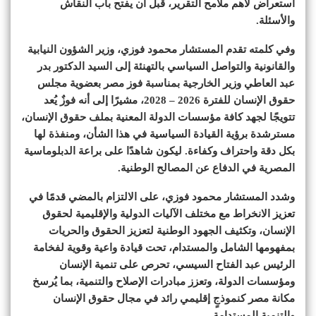
استعراض لأهم ملامح التقرير، قبل أن يفتح باب النقاش
والأسئلة.
وفي كلمته تقدم المستشار محمود فوزي، وزير الشؤون النيابية
والقانونية والتواصل السياسي بالتهنئة إلى السيد الدكتور بدر
عبد العاطي وزير الخارجية بمناسبة فوز مصر بعضوية مجلس
حقوق الإنسان للفترة 2026 – 2028، مشيرًا إلى أنه فوزٌ يُعد
تتويجًا لجهد كافة مؤسسات الدولة المعنية بملف حقوق الإنسان،
مسترشدة برؤية القيادة السياسية في هذا الشأن، ومنفذة لها
بكل دقة واحتراف وكفاءة. ليكون شاهدًا على براعة الدبلوماسية
المصرية في الدفاع عن المصالح الوطنية.
وشدد المستشار محمود فوزي، على الالتزام بالمضي قدمًا في
تعزيز الانخراط مع مختلف الآليات الدولية والإقليمية لحقوق
الإنسان، وتكثيف الجهود الوطنية لتعزيز الحقوق والحريات
بمفهومها الشامل والمستدام، تحت قيادة واعية وقوية لفخامة
الرئيس عبد الفتاح السيسي، تحرص على تنمية الإنسان
ومؤسسات الدولة، وتعزز مبادرات الإصلاح والتنمية، بما يُرسخ
مكانة مصر كنموذجٍ إقليمي رائد في مجال حقوق الإنسان
والتنمية المستدامة.