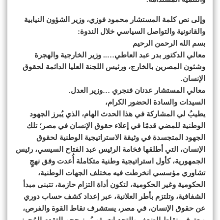
وإلى نص كلمة المستشار محمود فوزي، وزير الشؤون النيابية
والقانونية والتواصل السياسي خلال الندوة:
بسم الله الرحمن الرحيم
معالي الدكتور بدر عبد العاطي….. وزير الخارجية والهجرة
وشئون المصرين بالخارج، ورئيس اللجنة العليا الدائمة لحقوق
الإنسان.
معالي المستشار عدنان فنجري …وزير العدل.
السيدات والسادة الحضور الكرام،
يطيبُ لي المشاركة في هذا الحدث الهام، الذي يُبرز الجهود
الوطنية للمضي قدمًا في إعلاء حقوق الإنسان في مصر؛ تلك
الجهود المتجسدة في وثيقة الاستراتيجية الوطنية لحقوق
الإنسان، التي أطلقها فخامة الرئيس عبد الفتاح السيسي، رئيس
الجمهورية، كأول استراتيجية وطنية متكاملة أُعدت وفق نهجٍ
تشاوري مؤسسي انخرطت فيه مختلف الجهات الوطنية،
الحكومية وغير الحكومية، لتكون أداة التزام حازمة، تتبنى مبدأ
الشفافية، وتلتزم بأطر العلانية، عبر إعداد كشف حساب دوري
عن حقوق الإنسان، في مصر، يستشرف نقاط القوة والفرص،
ويعترف بنقاط الضعف والتحديات، ثم يُبرز حجم التقدم المُحرز