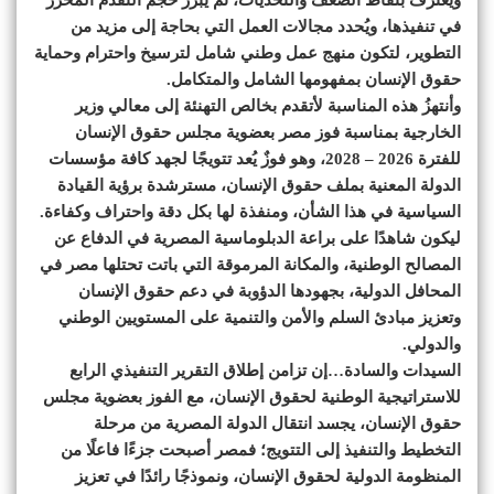
في تنفيذها، ويُحدد مجالات العمل التي بحاجة إلى مزيد من
التطوير، لتكون منهج عمل وطني شامل لترسيخ واحترام وحماية
حقوق الإنسان بمفهومها الشامل والمتكامل.
وأنتهزُ هذه المناسبة لأتقدم بخالص التهنئة إلى معالي وزير
الخارجية بمناسبة فوز مصر بعضوية مجلس حقوق الإنسان
للفترة 2026 – 2028، وهو فوزٌ يُعد تتويجًا لجهد كافة مؤسسات
الدولة المعنية بملف حقوق الإنسان، مسترشدة برؤية القيادة
السياسية في هذا الشأن، ومنفذة لها بكل دقة واحتراف وكفاءة.
ليكون شاهدًا على براعة الدبلوماسية المصرية في الدفاع عن
المصالح الوطنية، والمكانة المرموقة التي باتت تحتلها مصر في
المحافل الدولية، بجهودها الدؤوبة في دعم حقوق الإنسان
وتعزيز مبادئ السلم والأمن والتنمية على المستويين الوطني
والدولي.
السيدات والسادة…إن تزامن إطلاق التقرير التنفيذي الرابع
للاستراتيجية الوطنية لحقوق الإنسان، مع الفوز بعضوية مجلس
حقوق الإنسان، يجسد انتقال الدولة المصرية من مرحلة
التخطيط والتنفيذ إلى التتويج؛ فمصر أصبحت جزءًا فاعلًا من
المنظومة الدولية لحقوق الإنسان، ونموذجًا رائدًا في تعزيز