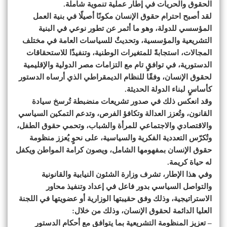
الحقوق والحريات في إطار عملية تنموية شاملة.
لقد أصبح احترام حقوق الإنسان مكونًا أصيلًا في بنية العمل
المؤسسي للدولة، وهو ما أثمر عن تطور نوعي في البنية
التشريعية والمؤسسية، وتحديثٌ للسياسات العامة في مختلف
المجالات، استجابةً للمتغيرات الوطنية، وتنفيذًا للاستحقاقات
الدستورية، في توافقٍ تام مع التزامات مصر الدولية والإقليمية
لحقوق الإنسان، وفقًا للنظام الديمقراطي الذي أرساه الدستور
كأساسٍ لبناء الدولة الحديثة.
وقد انعكس ذلك في صدور تشريعات منضبطة تُرسخ سيادة
القانون، وتُعزز العدالة وتكافؤ الفرص، وتدعم التمكين السياسي
والاقتصادي والاجتماعي للمرأة والشباب، وتحمي حقوق الطفل،
وتُكرّس التعددية الفكرية والسياسية، على نحوٍ يُعزز منظومة
حقوق الإنسان بمفهومها الشامل، ويصون كرامة المواطن ويكفل
له حياة كريمة.
وفي هذا الإطار، تشرف وزارة الشئون النيابية والقانونية
والتواصل السياسي بدور فاعل في إعداد وتنفيذ محاور
الاستراتيجية، وذلك وفق حقيبتها الوزارية أو عضويتها في اللجنة
العليا الدائمة لحقوق الإنسان، وذلك من خلال:
– تعزيز المنظومة التشريعية بما يتوافق مع أحكام الدستور