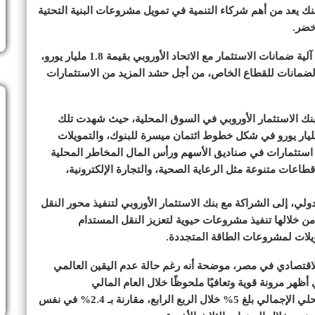
ك يعد من أهم شركاء التنمية في تمويل مشروعات البنية التحتية
خضر.
وبحث الجانبان تطورات العلاقات المشتركة وجهود تنفيذ آلية ضمانات الاستثمار مع الاتحاد الأوروبي بقيمة 1.8 مليار يورو،
 الضمانات للقطاع الخاص، من أجل حشد المزيد من الاستثمارات
ا بنك الاستثمار الأوروبي في السوق المحلية، حيث شهدت تلك
ويلات تطورًا نوعيًا منذ عام 2020، وصلت لنحو 3.1 مليار يورو في شكل خطوط ائتمان ميسرة للبنوك، والتمويلات
الكبرى، فضلًا عن نحو 1.1 مليار يورو استثمارات في صناديق الأسهم ورأس المال المخاطر المحلية
اعات متنوعة مثل الرعاية الصحية، والتجارة الإلكترونية،
ولي، إلى الشراكة مع بنك الاستثمار الأوروبي لتنفيذ محور النقل
 من خلالها تنفيذ مشروعات حيوية لتعزيز النقل المستدام
يلات لمشروعات الطاقة المتجددة.
اقتصادي في مصر، موضحة أنه رغم حالة عدم اليقين العالمي
أظهر مرونة قوية وتعافيًا ملحوظًا خلال العام المالي
2024/2025، حيث حقق معدل نمو حقيقي في الناتج المحلي الإجمالي بلغ 5% خلال الربع الرابع، مقارنة بـ 2.4% في نفس