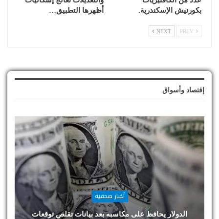
عدد من الكافتيريات
والتعديلات تعالج إشكاليات
بكورنيش الإسكندرية.
أظهرها التطبيق…
NEXT
PREV
إقتصاد وأسواق
أخبار صحفية
الدولار يحافظ على مكاسبه بعد بيانات تقلص توقعات