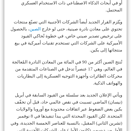
أو في أبحاث الذكاء الاصطناعي ذات الاستخدام العسكري
المحتمل.
ويُلزم القرار الجديد أيضاً الشركات الأجنبية التي تصنّع منتجات
تحتوي على معادن نادرة صينية، حتى لو خارج
الصين
، بالحصول
على ترخيص تصدير صيني خاص، في خطوة تُحاكي القيود
الأميركية على الشركات التي تستخدم تقنيات أميركية في بيع
منتجاتها إلى بكين.
تُنتج الصين أكثر من 90 في المائة من المعادن النادرة المُعالجة
في العالم، وهي 17 عنصراً تدخل في الصناعات المتقدمة من
محركات الطائرات وأجهزة التوجيه العسكرية إلى البطاريات
والهواتف الذكية.
ويأتي الإعلان الجديد بعد سلسلة من القيود السابقة في أبريل
(نيسان) الماضي تسببت في نقص عالمي حاد، قبل أن تخفّف
بكين بعض الضغوط عبر اتفاقات محدودة مع أوروبا والولايات
المتحدة. لكن القيود المحدثة التي يبدأ تنفيذها في 8 نوفمبر
(تشرين الثاني) المقبل، بالنسبة للعناصر الخمسة الجديدة، وفي
الأول من ديسمبر (كانون الأول) على الشركات الأجنبية التي