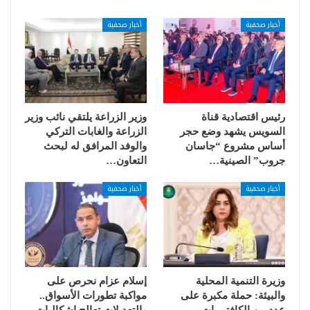
أخبار صحفية
أخبار صحفية
رئيس اقتصادية قناة
وزير الزراعة يلتقي نائب وزير
السويس يشهد وضع حجر
الزراعة والغابات التركي
أساس مشروع “جاسان
والوفد المرافق له لبحث
جروب” الصينية…
التعاون…
أخبار صحفية
أخبار صحفية
وزيرة التنمية المحلية
إسلام عزام نحرص على
والبيئة: حملة مكبرة على
مواكبة تطورات الأسواق..