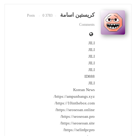
كريستين اسامة
0
3783 Posts
Comments
JILI
JILI
JILI
JILI
JILI
ID888
JILI
Korean News
https://ampunbangs.xyz/
https://10inthebox.com/
https://seoseoan.online/
https://seoseoan.pro/
https://seoseoan.site/
https://selirdpr.pro/