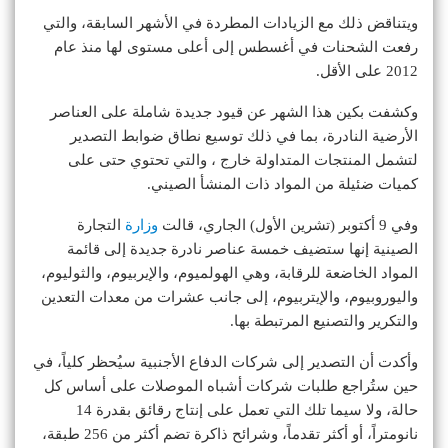
ويتناقض ذلك مع الزيادات المطردة في الأشهر السابقة، والتي
رفعت الشحنات في أغسطس إلى أعلى مستوى لها منذ عام
2012 على الأقل.
وكشفت بكين هذا الشهر عن قيود جديدة شاملة على العناصر
الأرضية النادرة، بما في ذلك توسيع نطاق ضوابط التصدير
لتشمل المنتجات المتداولة خارج ، والتي تحتوي حتى على
كميات ضئيلة من المواد ذات المنشأ الصيني.
وفي 9 أكتوبر (تشرين الأول) الجاري، قالت
وزارة
التجارة
الصينية إنها ستضيف خمسة عناصر نادرة جديدة إلى قائمة
المواد الخاضعة للرقابة، وهي الهولميوم، والإيربيوم، والثوليوم،
واليوروبيوم، والإيتربيوم، إلى جانب عشرات من معدات التعدين
والتكرير والتصنيع المرتبطة بها.
وأكدت أن التصدير إلى شركات الدفاع الأجنبية سيُحظر كلياً، في
حين ستُراجع طلبات شركات أشباه الموصلات على أساس كل
حالة، ولا سيما تلك التي تعمل على إنتاج رقائق بقدرة 14
نانومتراً، أو أكثر تقدماً، وشرائح ذاكرة تضم أكثر من 256 طبقة،