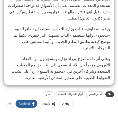
تستخدم المعدات الصينية، تعني أن الأسواق قد تواجه اضطرابات
جديدة قبل انتهاء فترة «الهدنة التجارية» بين واشنطن وبكين في
يناير (كانون الثاني) المقبل.
ورغم المخاوف، قالت وزارة التجارة الصينية إن نطاق القيود
«محدود»، وإنها ستعتمد «آليات لتسهيل التراخيص»، لكنها لم
توضح كيفية تطبيق النظام الجديد، أو آلية التفتيش على
الشركات الأجنبية.
وعلى أثر ذلك، صرّح وزراء تجارة ومسؤولون من الاتحاد
الأوروبي مؤخراً بأن الاتحاد يسعى إلى التنسيق مع الولايات
المتحدة وشركاء آخرين في «مجموعة السبع»؛ رداً على تشديد
الضوابط الصينية على تصدير المعادن الأرضية النادرة.
أخبار الصين
أرباح الشركات الصينية
الصين
Facebook
Share
2