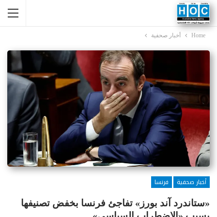
Home
أخبار صحفية
أخبار صحفية
فرنسا
«ستاندرد آند بورز» تفاجئ فرنسا بخفض تصنيفها
بسبب «الاضطراب السياسي»