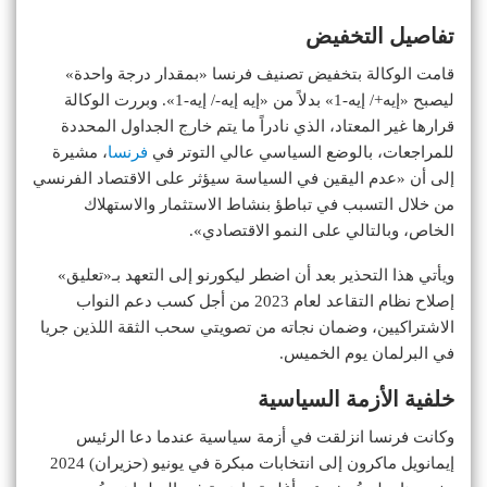
تفاصيل التخفيض
قامت الوكالة بتخفيض تصنيف فرنسا «بمقدار درجة واحدة»
ليصبح «إيه+/ إيه-1» بدلاً من «إيه إيه-/ إيه-1». وبررت الوكالة
قرارها غير المعتاد، الذي نادراً ما يتم خارج الجداول المحددة
للمراجعات، بالوضع السياسي عالي التوتر في
فرنسا
، مشيرة
إلى أن «عدم اليقين في السياسة سيؤثر على الاقتصاد الفرنسي
من خلال التسبب في تباطؤ بنشاط الاستثمار والاستهلاك
الخاص، وبالتالي على النمو الاقتصادي».
ويأتي هذا التحذير بعد أن اضطر ليكورنو إلى التعهد بـ«تعليق»
إصلاح نظام التقاعد لعام 2023 من أجل كسب دعم النواب
الاشتراكيين، وضمان نجاته من تصويتي سحب الثقة اللذين جريا
في البرلمان يوم الخميس.
خلفية الأزمة السياسية
وكانت فرنسا انزلقت في أزمة سياسية عندما دعا الرئيس
إيمانويل ماكرون إلى انتخابات مبكرة في يونيو (حزيران) 2024