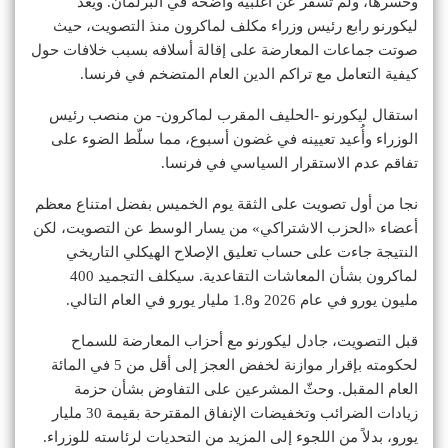
وخسرها، ولم تُسفر عن أغلبية واضحة في البرلمان. ويُعد
ليكورنو رابع رئيس وزراء مكلف لماكرون منذ التصويت، حيث
صوتت جماعات المعارضة على إقالة أسلافه بسبب خلافات حول
كيفية التعامل مع تراكم الدين العام المتضخم في فرنسا.
استقال ليكورنو -الحليف المقرب لماكرون- من منصب رئيس
الوزراء وأُعيد تعيينه في غضون أسبوع، مما سلّط الضوء على
تفاقم عدم الاستقرار السياسي في فرنسا.
نجا من أول تصويت على الثقة يوم الخميس بفضل امتناع معظم
أعضاء «الحزب الاشتراكي» من يسار الوسط عن التصويت، لكن
النتيجة جاءت على حساب تعليق الإصلاح الهيكلي التاريخي
لماكرون بشأن المعاشات التقاعدية. سيكلف التجميد 400
مليون يورو في عام 2026 و1.8 مليار يورو في العام التالي.
قبل التصويت، جادل ليكورنو مع أحزاب المعارضة للسماح
لحكومته بإقرار موازنة لخفض العجز إلى أقل من 5 في المائة
العام المقبل. وحثّ المشرعين على التفاوض بشأن حزمة
زيادات الضرائب وتخفيضات الإنفاق المقترحة بقيمة 30 مليار
يورو، بدلاً من اللجوء إلى المزيد من التحديات لرئاسته للوزراء.