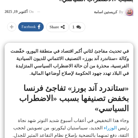
On
أكتوبر 19, 2025
By
كريستين اسامة
Facebook
Share
1
في تحديث مفاجئ لثاني أكبر اقتصاد في منطقة اليورو، خفّضت
وكالة «ستاندرد آند بورز» التصنيف الائتماني للديون السيادية
الفرنسية، محذرة من أن حالة الاضطراب السياسي المتزايدة
في البلاد تهدد جهود الحكومة لإصلاح أوضاعها المالية.
«ستاندرد آند بورز» تفاجئ فرنسا
بخفض تصنيفها بسبب «الاضطراب
السياسي»
وجاء هذا التخفيض في أعقاب أسبوع شديد التوتر شهد نجاة
رئيس
الوزراء
الجديد، سيباستيان ليكورنو، من تصويتين لحجب
الثقة، دفع ثمنهما بالتضحية بإصلاح نظام التقاعد المثير للجدل.