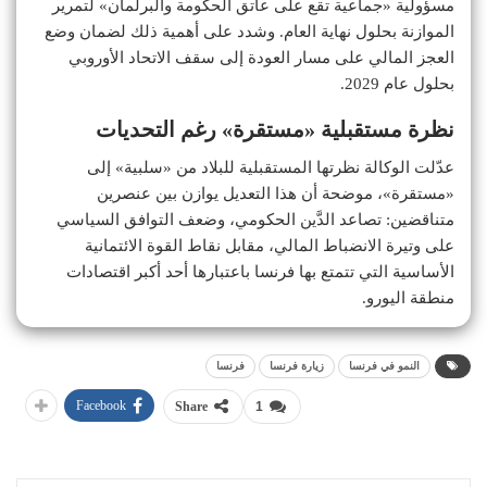
مسؤولية «جماعية تقع على عاتق الحكومة والبرلمان» لتمرير
الموازنة بحلول نهاية العام. وشدد على أهمية ذلك لضمان وضع
العجز المالي على مسار العودة إلى سقف الاتحاد الأوروبي
بحلول عام 2029.
نظرة مستقبلية «مستقرة» رغم التحديات
عدّلت الوكالة نظرتها المستقبلية للبلاد من «سلبية» إلى
«مستقرة»، موضحة أن هذا التعديل يوازن بين عنصرين
متناقضين: تصاعد الدَّين الحكومي، وضعف التوافق السياسي
على وتيرة الانضباط المالي، مقابل نقاط القوة الائتمانية
الأساسية التي تتمتع بها فرنسا باعتبارها أحد أكبر اقتصادات
منطقة اليورو.
النمو في فرنسا
زيارة فرنسا
فرنسا
Facebook
Share
1