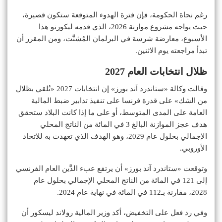
رغم نجاة الحكومة، فإن فترة الهدوء المتوقعة ستكون قصيرة،
حيث يواجه مشروع موازنة 2026، الذي قدمه ليكورنو هذا
الأسبوع، معارضة شرسة في البرلمان المُشتَّت، ومن المقرر أن
تبدأ مراجعته يوم الاثنين.
ظلال انتخابات العام 2027
وقالت وكالة «ستاندرد آند بورز» إن انتخابات 2027 «تُلقي بظلال
من الشك» على قدرة فرنسا على تنفيذ تدابير ضبط المالية
العامة على المدى المتوسط، أو على ما إذا كانت البلاد ستحقق
هدف عجز الموازنة البالغ 3 في المائة من الناتج المحلي
الإجمالي بحلول عام 2029، وهو الهدف الذي تعهدت به للاتحاد
الأوروبي.
وتوقعت «ستاندرد آند بورز» أن يرتفع عبء الدَّين العام الفرنسي
إلى 121 في المائة من الناتج المحلي الإجمالي بحلول عام
2028، مقارنة بـ112 في المائة في نهاية عام 2024.
وفي رد فعل على التخفيض، أكد وزير المالية رولاند ليسكور أن