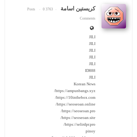
كريستين اسامة
0
3763 Posts
Comments
JILI
JILI
JILI
JILI
JILI
ID888
JILI
Korean News
https://ampunbangs.xyz/
https://10inthebox.com/
https://seoseoan.online/
https://seoseoan.pro/
https://seoseoan.site/
https://selirdpr.pro/
pinoy