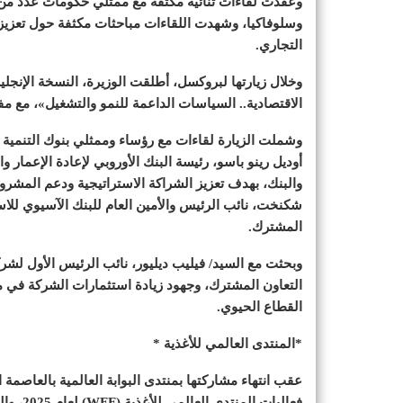
وعقدت لقاءات ثنائية مكثفة مع ممثلي حكومات عدد من دو
وسلوفاكيا، وشهدت اللقاءات مباحثات مكثفة حول تعزيز ال
التجاري.
وخلال زيارتها لبروكسل، أطلقت الوزيرة، النسخة الإنجلي
الاقتصادية.. السياسات الداعمة للنمو والتشغيل»، مع مف
وشملت الزيارة لقاءات مع رؤساء وممثلي بنوك التنمية م
أوديل رينو باسو، رئيسة البنك الأوروبي لإعادة الإعمار 
والبنك، بهدف تعزيز الشراكة الاستراتيجية ودعم المشر
المشترك.
وبحثت مع السيد/ فيليب ديليور، نائب الرئيس الأول لشر
التعاون المشترك، وجهود زيادة استثمارات الشركة في مص
القطاع الحيوي.
*المنتدى العالمي للأغذية *
عقب انتهاء مشاركتها بمنتدى البوابة العالمية بالعاصمة
فعاليات