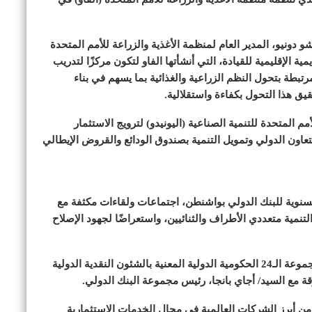
و دونيو، المدير العام لمنظمة الأغذية والزراعة للأمم المتحدة
 الإقليمية للقيادة، التي أنشأتها الفاو لتكون مركزًا لتدريب
تبطة بتحول النظم الزراعية والغذائية بما يسهم في بناء
ق هذا التحول بكفاءة واستقلالية.
مم المتحدة للتنمية الصناعية (اليونيدو) لترويج الاستثمار
التعاون الدولي وتمويل التنمية بصندوق الودائع والقروض الإيطالي
سنوية للبنك الدولي بواشنطن، اجتماعات ولقاءات مكثفة مع
نمية متعددي الأطراف والثنائيين، واستعراضًا لجهود الإصلاح
وألقت «المشاط»، كلمة مصر، بالاجتماعات الوزارية لمجموعة الـ24 الحكومية الدولية المعنية بالشئون النقدية الدولية
قة مع السيد/ أجاي بانجا، رئيس مجموعة البنك الدولي.
من أبرز الشركات العالمية في مجال الخدمات الاستثمارية