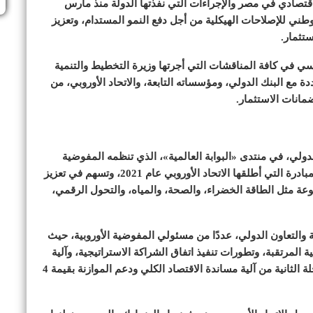
صادي في مصر والإجراءات التي نفذتها الدولة منذ مارس
الوطني للإصلاحات الهيكلية من أجل دفع النمو المستدام، وتعزيز
ستثمار.
 في كافة المناقشات التي أجرتها وزيرة التخطيط والتنمية
 مع البنك الدولي، ومؤسساته التابعة، والاتحاد الأوروبي، من
مانات الاستثمار.
دولي، في منتدى «البوابة العالمية»، الذي تنظمه المفوضية
الأوروبية بالعاصمة البلجيكية بروكسل، وذلك في إطار المبادرة التي أطلقها الاتحاد الأوروبي عام 2021، وتسهم في تعزيز
وعة مثل الطاقة الخضراء، والصحة، والمياه، والتحول الرقمي،
ة والتعاون الدولي، عددًا من مسئولي المفوضية الأوروبية، حيث
المرتقبة، وتطورات تنفيذ اتفاق الشراكة الاستراتيجية، وآلية
ضمانات الاستثمار بقيمة 1.8 مليار يورو، فضلًا عن المرحلة الثانية من آلية مساندة الاقتصاد الكلي ودعم الموازنة بقيمة 4