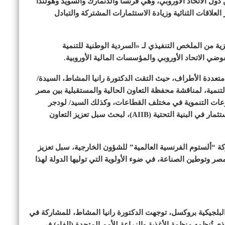
ل الاتحاد الأوروبي، وهي فرنسا والدنمارك والسويد وهولندا
علاقات الثنائية وزيادة الاستثمارات المشتركة والتبادل
زية من الملخص التنفيذي لـ «السردية الوطنية للتنمية
وضي الاتحاد الأوروبي والمؤسسات المالية الأوروبية.
تعددة الأطراف، حيث التقت الدكتورة رانيا المشاط، السيدة/
والتنمية، لمناقشة محفظة التعاون الحالية والمستقبلية بين مصر
وعات التنموية في مختلف القطاعات، وكذلك السيد/ لودجر
شكنخت، نائب الرئيس والأمين العام للبنك الآسيوي للاستثمار في البنية التحتية (AIIB)، لبحث سبل تعزيز التعاون
كة “ألستوم الفرنسية العالمية” للشؤون الخارجية، سبل تعزيز
ر وتوطين الصناعة، في ضوء الأولوية التي توليها الدولة لهذا
 البلجيكية بروكسل، توجهت الدكتورة رانيا المشاط، للمشاركة في
 المنتدى العالمي للأغذية (WFF) لعام 2025، والذي تُنظمه منظمة الأغذية والزراعة للأمم المتحدة (الفاو) في