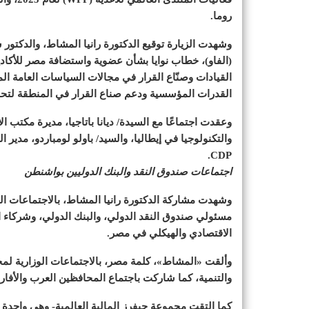
روما.
وشهدت الزيارة توقيع الدكتورة رانيا المشاط، والدكتور ش
(الفاو)، خطاب نوايا بشأن عضوية واستضافة مصر للأكاديمية
القيادات وصنّاع القرار في مجالات السياسات العامة المر
القدرات المؤسسية ودعم صناع القرار في المنطقة لتحقي
وعقدت اجتماعًا مع السيدة/ ديانا باتاجيا، مديرة مكتب الأ
والتكنولوجيا في إيطاليا، والسيد/ باولو لومباردو، مدير 
CDP.
اجتماعات صندوق النقد والبنك الدوليين بواشنطن
وشهدت مشاركة الدكتورة رانيا المشاط، بالاجتماعات ال
مسئولي صندوق النقد الدولي، والبنك الدولي، وشركاء الت
الاقتصادي والهيكلي في مصر.
والتنمية، كما شاركت باجتماع المحافظين العرب والأفار
كما التقت مجموعة جيفرز المالية العالمية- وهى واحدة 