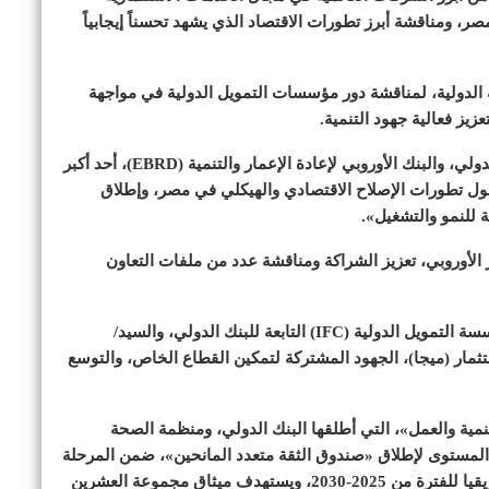
، ومناقشة أبرز تطورات الاقتصاد الذي يشهد تحسناً إيجابياً
الدولية، لمناقشة دور مؤسسات التمويل الدولية في مواجهة
زيز فعالية جهود التنمية.
وأصدرت وزارة التخطيط والتنمية الاقتصادية والتعاون الدولي، والبنك الأوروبي لإعادة الإعمار والتنمية (EBRD)، أحد أكبر
ًا حول تطورات الإصلاح الاقتصادي والهيكلي في مصر، وإطلاق
ة للنمو والتشغيل».
ر الأوروبي، تعزيز الشراكة ومناقشة عدد من ملفات التعاون
وناقشت مع السيد/ ماختار ديوب، الرئيس التنفيذي لمؤسسة التمويل الدولية (IFC) التابعة للبنك الدولي، والسيد/
تثمار (ميجا)، الجهود المشتركة لتمكين القطاع الخاص، والتوسع
ية والعمل»، التي أطلقها البنك الدولي، ومنظمة الصحة
ة المستوى لإطلاق «صندوق الثقة متعدد المانحين»، ضمن المرحلة
الثانية من ميثاق مجموعة العشرين للشراكة مع قارة أفريقيا للفترة من 2025-2030، ويستهدف ميثاق مجموعة العشرين