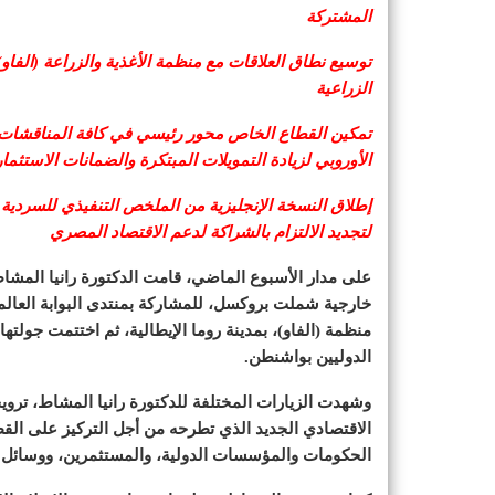
المشتركة
توسيع نطاق العلاقات مع منظمة الأغذية والزراعة (الفاو)
الزراعية
تمكين القطاع الخاص محور رئيسي في كافة المناقشات.. 
الأوروبي لزيادة التمويلات المبتكرة والضمانات الاستثمار
إطلاق النسخة الإنجليزية من الملخص التنفيذي للسردية ال
لتجديد الالتزام بالشراكة لدعم الاقتصاد المصري
على مدار الأسبوع الماضي، قامت الدكتورة رانيا المشاط،
خارجية شملت بروكسل، للمشاركة بمنتدى البوابة العالمي
منظمة (الفاو)، بمدينة روما الإيطالية، ثم اختتمت جولته
الدوليين بواشنطن.
وشهدت الزيارات المختلفة للدكتورة رانيا المشاط، ترويجً
الاقتصادي الجديد الذي تطرحه من أجل التركيز على الق
الحكومات والمؤسسات الدولية، والمستثمرين، ووسائل الإ