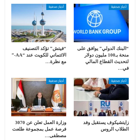
أخبار صحفية
أخبار صحفية
“البنك الدولي” يوافق على
“فيتش” تؤكد التصنيف
منحة بـ100 مليون دولار
الائتماني للكويت عند “AA-”
لتحديث القطاع المالي
مع نظرة…
في…
أخبار صحفية
أخبار صحفية
زايتشيكوف يستقبل وفد
وزارة العمل تعلن عن 3070
الطلاب الروس
فرصة عمل بمجموعة طلعت
مصطفى…