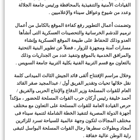
القيادات الأمنية والتنفيذية بالمحافظة ورئيس جامعة الجلالة
وعدد من شيوخ وعواقل سيناء والإعلاميين .
وتضمنت أعمال التطوير رفع كفاءة الموقع بالكامل من أعمال
ترميم للدشم الخرسانية والتحصينات العسكرية التى أنشأها
العدو وذلك للحفاظ على طبيعة الموقع العسكرية وإنشاء
مسارات آمنة ومجهزة للزوار ، فضلاً عن تطوير البنية التحتية
والمرافق الخدمية بالموقع وتنفيذ عدد من الجداريات وذلك
بالتعاون مع قسم التربية الفنية بكلية التربية جامعة السويس .
وخلال مراسم الإفتتاح ألقى قائد الجيش الثالث الميدانى كلمة
نقل خلالها تحيات وتقدير الفريق أول / عبدالمجيد صقر القائد
العام للقوات المسلحة وزير الدفاع والإنتاج الحربى والفريق /
أحمد خليفة رئيس أركان حرب القوات المسلحة للحضور ، مؤكداً
حرص القيادة العامة للقوات المسلحة على التعاون مع مختلف
أجهزة الدولة المصرية لتنفيذ الخطة الشاملة لتنمية سيناء فى
مختلف المجالات لتكون وجهة عالمية للسياحة تسرد للزائرين
أمجاد وبطولات سطرها رجال القوات المسلحة البواسل لتبقى
راية الوطن عالية خفاقة .