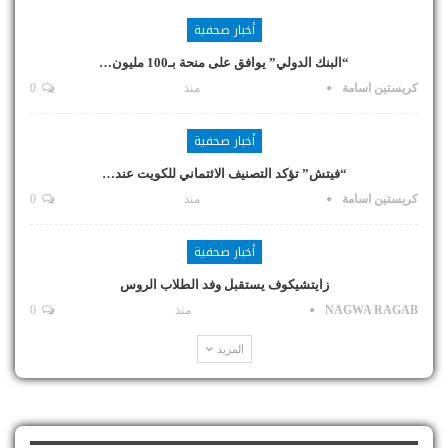
أخبار صحفية
“البنك الدولي” يوافق على منحة بـ100 مليون…
كريستين اسامة
منذ
0
أخبار صحفية
“فيتش” تؤكد التصنيف الائتماني للكويت عند…
كريستين اسامة
منذ
0
أخبار صحفية
زايتشيكوف يستقبل وفد الطلاب الروس
NAGWA RAGAB
منذ
0
المزيد