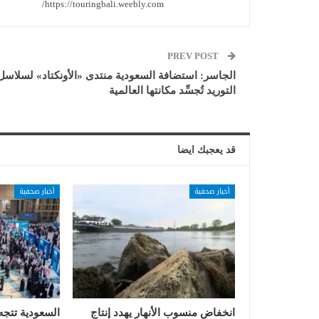
https://touringbali.weebly.com/
PREV POST
الجاسر: استضافة السعودية منتدى «الأونكتاد» لسلاسل
التوريد تُجسِّد مكانتها العالمية
قد يعجبك ايضا
أخبار صحفية
أخبار صحفية
انخفاض منسوب الأنهار يهدد إنتاج
السعودية تتجه