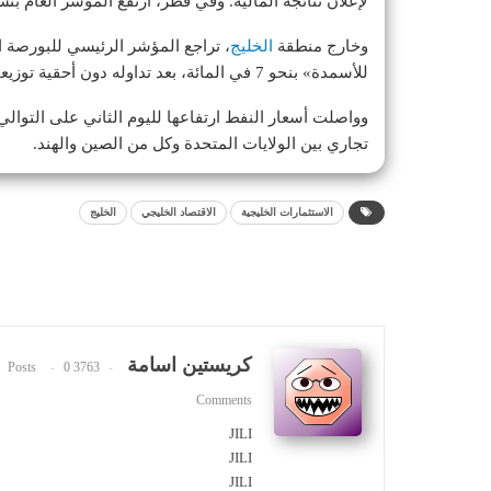
لإعلان نتائجه المالية. وفي قطر، ارتفع المؤشر العام بنسبة 0.3 في المائة بعد أن قلّص خسائره الم
وخارج منطقة
الخليج
للأسمدة» بنحو 7 في المائة، بعد تداوله دون أحقية توزيعات الأرباح.
تجاري بين الولايات المتحدة وكل من الصين والهند.
الاستثمارات الخليجية
الاقتصاد الخليجي
الخليج
كريستين اسامة
0
3763 Posts
Comments
JILI
JILI
JILI