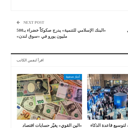
NEXT POST
«البنك الإسلامي للتنمية» يدرج صكوكاً خضراء بـ500
مليون يورو في «سوق لندن»
اقرأ لنفس الكاتب
أخبار صحفية
 لتوسيع قاعدة الذكاء
«الين القوي» يغيّر حسابات اقتصاد