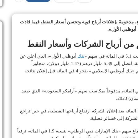
، مدعومةً بإعلانات أرباح قوية وتحسن أسعار النفط، فيما قادت
بوظبي الأول».
من أرباح الشركات وأسعار النفط
بنك
أبوظبي الأول»، الذي أعلن عن
زيادة في أرباحه الصافية للربع الثالث بنسبة 21 في المائة، لتصل إلى 5.39 مليار درهم (1.47 مليار دولار)، متجاوزاً
توقعات المحللين البالغة 4.54 مليار درهم. كما صعد سهم «بنك أبوظبي الإسلامي» بنحو 4 في المائة قبل إعلان نتائجه
لسوق السعودية، ارتفع المؤشر العام بنسبة 0.4 في المائة، مدفوعاً بمكاسب سهم «أرامكو السعودية» الذي صعد
 سهم «اتحاد اتصالات (موبايلي)» بنسبة 3.7 في المائة بعد إعلان الشركة ارتفاع أرباحها الفصلية، في حين تراجع
أما مؤشر دبي فأنهى التداولات دون تغيير يُذكر، رغم ارتفاع سهم «بنك الإمارات دبي الوطني» بنسبة 1.9 في المائة، ترقباً