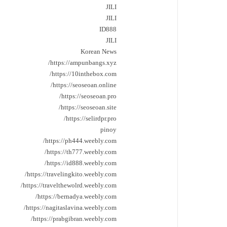
JILI
JILI
ID888
JILI
Korean News
https://ampunbangs.xyz/
https://10inthebox.com/
https://seoseoan.online/
https://seoseoan.pro/
https://seoseoan.site/
https://selirdpr.pro/
pinoy
https://ph444.weebly.com/
https://th777.weebly.com/
https://id888.weebly.com/
https://travelingkito.weebly.com/
https://travelthewolrd.weebly.com/
https://bernadya.weebly.com/
https://nagitaslavina.weebly.com/
https://prabgibran.weebly.com/