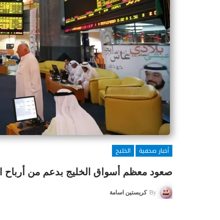
أخبار صحفية
الخليج
صعود معظم أسواق الخليج بدعم من أرباح ا
By
كريستين اسامة