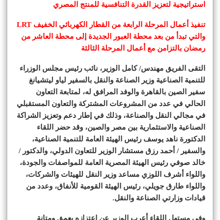
استراتيجية لتعزيز القدرة التنافسية للمنتج المصري
تنفيذ أعمال المرحلة الرابعة من القطار الكهربائي الخفيف LRT
والتي تبدأ من بعد محطة العبور الجديدة إلى محطة العاشر من
رمضان بالتزامن مع أعمال المرحلة الثالثة
التقى الفريق مهندس/ كامل الوزير، نائب رئيس مجلس الوزراء
للتنمية الصناعية وزير الصناعة والنقل بالسفير لياو ليتشيانغ
سفير الصين بالقاهرة والوفد المرافق له، لمتابعة التعاون
الحالي في عدد من المشروعات المشتركة والتعاون المستقبلي
في مجالي النقل والصناعة، وذلك في إطار دعم وتعزيز الشراكة
الصناعية والاستثمارية بين مصر والصين، وقد حضر اللقاء
الدكتورة ناهد يوسف رئيس الهيئة العامة للتنمية الصناعية،
والسفير / أحمد رزق مستشار الوزير للتعاون الدولي، والدكتور /
خالد صوفي رئيس الهيئة المصرية العامة للمواصفات والجودة،
واللواء أشرف اللوزي مساعد وزير النقل للهيئات والشركات،
واللواء طارق جويلي، رئيس الهيئة القومية للأنفاق، وعدد من
قيادات وزارتي الصناعة والنقل.
وفي مستهل اللقاء أعرب الوزير عن اعتزازه بعمق ومتانة