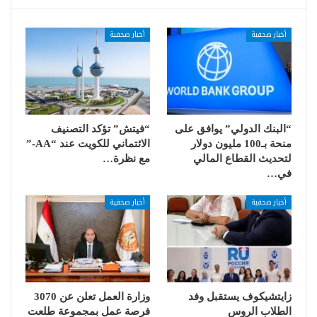
أخبار صحفية
أخبار صحفية
“البنك الدولي” يوافق على
“فيتش” تؤكد التصنيف
منحة بـ100 مليون دولار
الائتماني للكويت عند “AA-”
لتحديث القطاع المالي
مع نظرة…
في…
أخبار صحفية
أخبار صحفية
زايتشيكوف يستقبل وفد
وزارة العمل تعلن عن 3070
الطلاب الروس
فرصة عمل بمجموعة طلعت