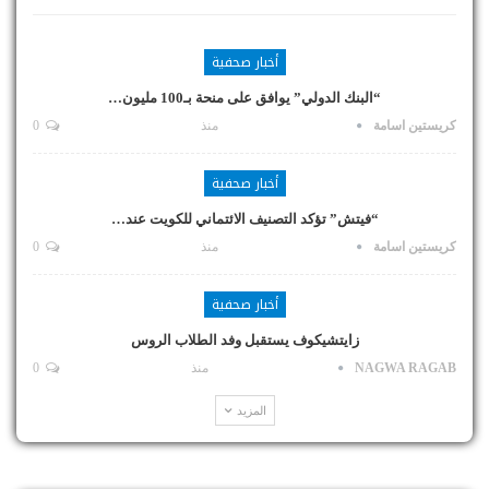
أخبار صحفية
“البنك الدولي” يوافق على منحة بـ100 مليون…
كريستين اسامة
منذ
0
أخبار صحفية
“فيتش” تؤكد التصنيف الائتماني للكويت عند…
كريستين اسامة
منذ
0
أخبار صحفية
زايتشيكوف يستقبل وفد الطلاب الروس
NAGWA RAGAB
منذ
0
المزيد