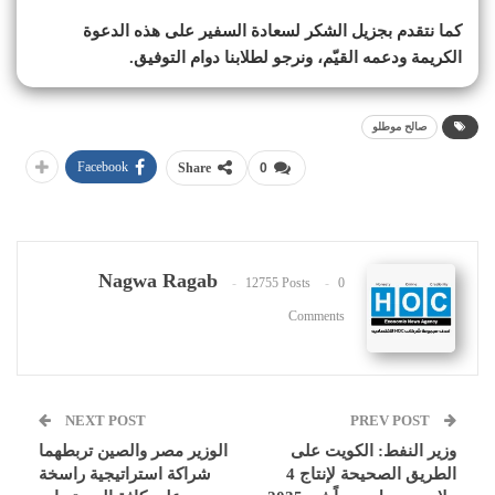
كما نتقدم بجزيل الشكر لسعادة السفير على هذه الدعوة
الكريمة ودعمه القيّم، ونرجو لطلابنا دوام التوفيق.
صالح موطلو
Facebook
Share
0
Nagwa Ragab
12755 Posts
0
Comments
NEXT POST
PREV POST
وزير النفط: الكويت على
الوزير مصر والصين تربطهما
الطريق الصحيحة لإنتاج 4
شراكة استراتيجية راسخة