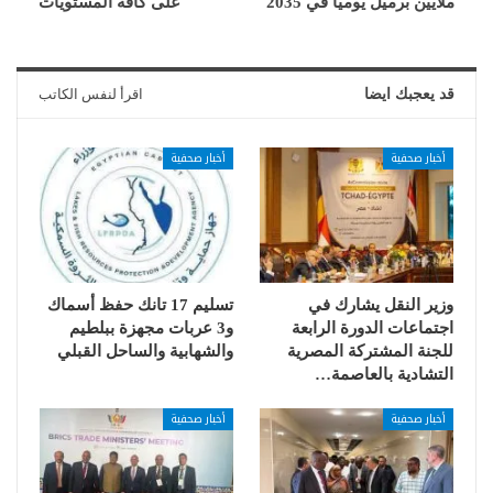
ملايين برميل يومياً في 2035
على كافة المستويات
قد يعجبك ايضا
اقرأ لنفس الكاتب
أخبار صحفية
أخبار صحفية
وزير النقل يشارك في
تسليم 17 تانك حفظ أسماك
اجتماعات الدورة الرابعة
و3 عربات مجهزة ببلطيم
للجنة المشتركة المصرية
والشهابية والساحل القبلي
التشادية بالعاصمة…
أخبار صحفية
أخبار صحفية