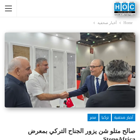
Home
أخبار صحفية
أخبار صحفية
تركيا
مصر
صالح متلو شن يزور الجناح التركي بمعرض
StoneAfrica