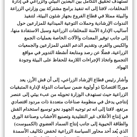
تستهدف تحقيق التكامل بين البعدين البيئي والزراعي في إدارة
المخلفات، لافتا إلى انه تنفيذ برامج مشتركة بين وزارتي الزراعة
والبيئة ممثلا في قطاع الفروع بجهاز شئون البيئة، لتنفيذ
الندوات الإرشادية وحملات التوعية الميدانية للمزارعين حول
أساليب الإدارة الآمنة للمخلفات الزراعية وسبل الاستفادة منها،
إلى جانب توفير المعدات والآلات الخاصة بعمليات الجمع
والكبس والفرم، وتقديم الدعم الفني للمزارعين والجمعيات
الزراعية، فضلًا عن رصد ومتابعة أنشطة التدوير في مواقع
التجميع واتخاذ الإجراءات اللازمة للحفاظ على البيئة وجودة
الهواء.
وأشار رئيس قطاع الإرشاد الزراعي، إلى أن قش الأرز، يعد
موردًا اقتصاديًا ذو أولوية ضمن سياسات الدولة لإدارة المتبقيات
الزراعية حيث تستهدف الوزارة تحويله من عبء بيئي إلى عنصر
إنتاجي يدخل في منظومة صناعات متعددة ذات مردود اقتصادي
مرتفع، لافتا إلى انه تم توجيه الجهود نحو توسيع استخدام القش
في إنتاج الأعلاف غير التقليدية وتصنيع الأخشاب وصناعة الورق
والطاقة الحيوية إلى جانب إنتاج السماد العضوي (الكمبوست)
الذي يُعد أحد محاور السياسة الزراعية لخفض تكاليف الأسمدة