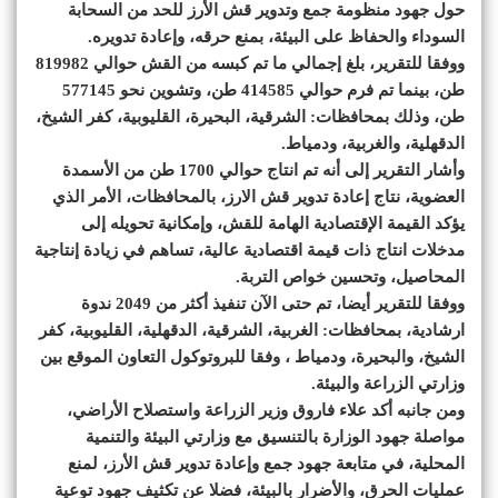
حول جهود منظومة جمع وتدوير قش الأرز للحد من السحابة
السوداء والحفاظ على البيئة، بمنع حرقه، وإعادة تدويره.
ووفقا للتقرير، بلغ إجمالي ما تم كبسه من القش حوالي 819982
طن، بينما تم فرم حوالي 414585 طن، وتشوين نحو 577145
طن، وذلك بمحافظات: الشرقية، البحيرة، القليوبية، كفر الشيخ،
الدقهلية، والغربية، ودمياط.
وأشار التقرير إلى أنه تم انتاج حوالي 1700 طن من الأسمدة
العضوية، نتاج إعادة تدوير قش الارز، بالمحافظات، الأمر الذي
يؤكد القيمة الإقتصادية الهامة للقش، وإمكانية تحويله إلى
مدخلات انتاج ذات قيمة اقتصادية عالية، تساهم في زيادة إنتاجية
المحاصيل، وتحسين خواص التربة.
ووفقا للتقرير أيضا، تم حتى الآن تنفيذ أكثر من 2049 ندوة
ارشادية، بمحافظات: الغربية، الشرقية، الدقهلية، القليوبية، كفر
الشيخ، والبحيرة، ودمياط ، وفقا للبروتوكول التعاون الموقع بين
وزارتي الزراعة والبيئة.
ومن جانبه أكد علاء فاروق وزير الزراعة واستصلاح الأراضي،
مواصلة جهود الوزارة بالتنسيق مع وزارتي البيئة والتنمية
المحلية، في متابعة جهود جمع وإعادة تدوير قش الأرز، لمنع
عمليات الحرق، والأضرار بالبيئة، فضلا عن تكثيف جهود توعية