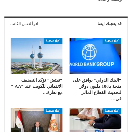
قد يعجبك ايضا
اقرأ لنفس الكاتب
أخبار صحفية
أخبار صحفية
“البنك الدولي” يوافق على
“فيتش” تؤكد التصنيف
منحة بـ100 مليون دولار
الائتماني للكويت عند “AA-”
لتحديث القطاع المالي
مع نظرة…
في…
أخبار صحفية
أخبار صحفية