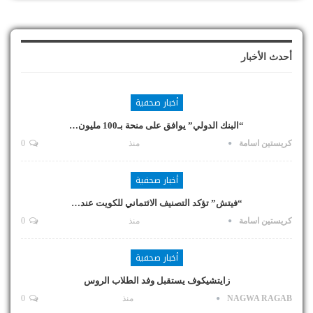
أحدث الأخبار
أخبار صحفية
“البنك الدولي” يوافق على منحة بـ100 مليون…
كريستين اسامة
منذ
0
أخبار صحفية
“فيتش” تؤكد التصنيف الائتماني للكويت عند…
كريستين اسامة
منذ
0
أخبار صحفية
زايتشيكوف يستقبل وفد الطلاب الروس
NAGWA RAGAB
منذ
0