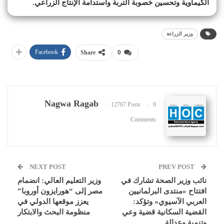
الكيماوية وتحسين خصوبة التربة واستدامة الإنتاج الزراعي.
وزير الزراعة
Facebook
Share
0
Nagwa Ragab
12767 Posts
0
Comments
NEXT POST
PREV POST
نائب وزير الصحة تشارك في
وزير التعليم العالي: انضمام
افتتاح «منتدى البرلمانيين
مصر إلى “هورايزون أوروبا”
العربي الآسيوي» وتؤكد:
يعزز موقعها الدولي في
القضية السكانية قضية وعي
منظومة البحث والابتكار
وتنمية وعدالة