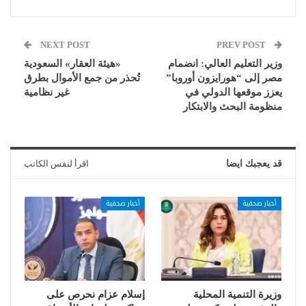
NEXT POST
PREV POST
وزير التعليم العالي: انضمام
«هيئة العقار» السعودية
مصر إلى “هورايزون أوروبا”
تُحذر من جمع الأموال بطرق
يعزز موقعها الدولي في
غير نظامية
منظومة البحث والابتكار
قد يعجبك ايضا
اقرأ لنفس الكاتب
أخبار صحفية
أخبار صحفية
وزيرة التنمية المحلية
إسلام عزام نحرص على