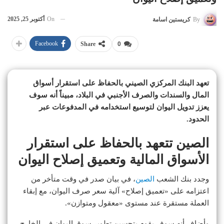
On
أكتوبر 25, 2025
By
كريستين اسامة
Facebook
Share
0
تعهد البنك المركزي الصيني بالحفاظ على استقرار أسواق
المال والسندات والصرف الأجنبي في البلاد، مبيناً أنه سوف
يعزز تدويل اليوان لتوسيع استخدامه في المدفوعات عبر
الحدود.
الصين تتعهد بالحفاظ على استقرار
الأسواق المالية وتعميق إصلاح اليوان
وجدد بنك الشعب
الصين
، في بيان صدر في وقت متأخر من
اعتزامه على «تعميق إصلاح» آلية سعر صرف اليوان، مع إبقاء
العملة مستقرة عند مستوى «معقول ومتوازن».
وأضاف أنه سوف يقوم بتحسين تطوير سوق اليوان في الخارج،