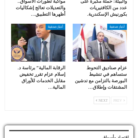
والبيئة: حملة مكبرة على
مواكبة تطورات الأسواق..
عدد من الكافتيريات
والتعديلات تعالج إشكاليات
بكورنيش الإسكندرية.
أظهرها التطبيق…
أخبار صحفية
أخبار صحفية
عزام صناديق التحوط
الرقابة المالية” برئاسة د.
ستساهم في تنشيط
إسلام عزام تقرر تخفيض
البورصة بالتزامن مع تدشين
مقابل الخدمات للأوراق
المشتقات وإطلاق…
المالية…
NEXT
PREV
إقتصاد وأسواق