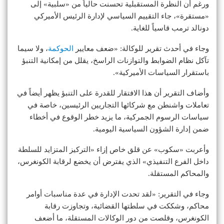
ورغم أن النظرة المستقبلية تحسنت حالياً من «سلبية» إلى
«مستقرة»، جاء التقييم السياسي لإدارة الرئيس الأميركي
دونالد ترمب قاسياً للغاية.
وجاء في أحدث تقرير للوكالة: «ضعف معايير
الحوكمة
، ولا سيما
تآكل نظام الضوابط والتوازنات الراسخ، يقلل من إمكانية التنبؤ
باستقرار السياسات الأميركية».
وأضاف التقرير أن هذا الافتقار للقدرة على التنبؤ يظهر أيضاً في
تعاملات واشنطن مع شركائها التجاريين الرئيسين، خاصة في
سياسات الرسوم الجمركية، ما يزيد خطر الوقوع في أخطاء
ضمن إدارة الشؤون السياسية اليومية.
وأعربت «سكوب» عن قلق خاص إزاء «التركيز المتزايد للسلطة
داخل الفرع التنفيذي» الذي يفترض أن يخضع لرقابة الكونغرس،
والمحاكم المستقلة.
وجاء في التقرير: «لقد تحدت الإدارة في عدة مناسبات أوامر
محاكم، وشككت في سلطتها القضائية، وتجاوزت رقابة
الكونغرس، وقلصت من دور الوكالات المستقلة، ما أضعف