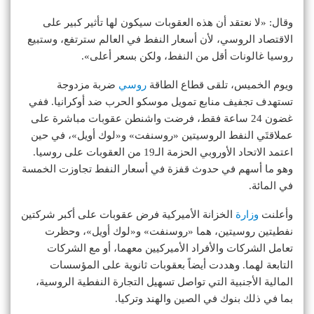
وقال: «لا نعتقد أن هذه العقوبات سيكون لها تأثير كبير على
الاقتصاد الروسي، لأن أسعار النفط في العالم سترتفع، وستبيع
روسيا غالونات أقل من النفط، ولكن بسعر أعلى».
ويوم الخميس، تلقى قطاع الطاقة
روسي
ضربة مزدوجة
تستهدف تجفيف منابع تمويل موسكو الحرب ضد أوكرانيا. ففي
غضون 24 ساعة فقط، فرضت واشنطن عقوبات مباشرة على
عملاقتَي النفط الروسيتين «روسنفت» و«لوك أويل»، في حين
اعتمد الاتحاد الأوروبي الحزمة الـ19 من العقوبات على روسيا.
وهو ما أسهم في حدوث قفزة في أسعار النفط تجاوزت الخمسة
في المائة.
وأعلنت
وزارة
الخزانة الأميركية فرض عقوبات على أكبر شركتين
نفطيتين روسيتين، هما «روسنفت» و«لوك أويل»، وحظرت
تعامل الشركات والأفراد الأميركيين معهما، أو مع الشركات
التابعة لهما. وهددت أيضاً بعقوبات ثانوية على المؤسسات
المالية الأجنبية التي تواصل تسهيل التجارة النفطية الروسية،
بما في ذلك بنوك في الصين والهند وتركيا.