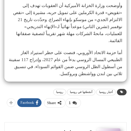
وأوضحت وزارة الخزانة الأميركية أن العقوبات تهدف إلى
«تقويض» قدرة الكرملين على تمويل حربه، مشيرة إلى «نقص
الالتزام الجدي» من موسكو بإنهاء الصراع. وحدّدت تاريخ 21
نوفمبر (تشرين الثاني) موعداً نهائياً لـ«الإنهاء التدريجي»
للعمليات، مانحةً الشركات مهلة شهر تقريباً لتصفية صفقاتها
القائمة.
أما حزمة الاتحاد الأوروبي، فنصت على حظر استيراد الغاز
الطبيعي المسال الروسي بدءاً من عام 2027، وإدراج 117 سفينة
من أسطول الظل الروسي ضمن القوائم السوداء. في تنسيق
ثلاثي بين لندن وواشنطن وبروكسل.
أخبار روسيا
أنشطتها في روسيا
روسيا
Facebook
Share
1