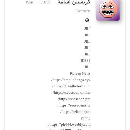
كريستين اسامة
0
3763 Posts
Comments
JILI
JILI
JILI
JILI
JILI
ID888
JILI
Korean News
https://ampunbangs.xyz/
https://10inthebox.com/
https://seoseoan.online/
https://seoseoan.pro/
https://seoseoan.site/
https://selirdpr.pro/
pinoy
https://ph444.weebly.com/