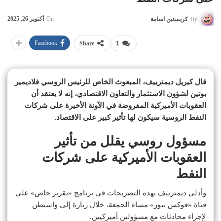
On
أكتوبر 26, 2025
By
كريستين اسامة
Facebook
Share
1
قال كيريل ديمترييف، المبعوث الخاص للرئيس الروسي فلاديمير
بوتين لشؤون الاستثمار والتعاون الاقتصادي، إنه لا يعتقد أن
العقوبات الأميركية المفروضة في الآونة الأخيرة على شركات
النفط الروسية سيكون لها تأثير كبير على الاقتصاد.
مسؤول روسي يقلل من تأثير
العقوبات الأميركية على شركات
النفط
وأدلى ديمترييف بهذه التصريحات في برنامج «تقرير خاص» على
قناة «فوكس نيوز» مساء الجمعة، خلال زيارة إلى واشنطن
لإجراء محادثات مع مسؤولين أميركيين.