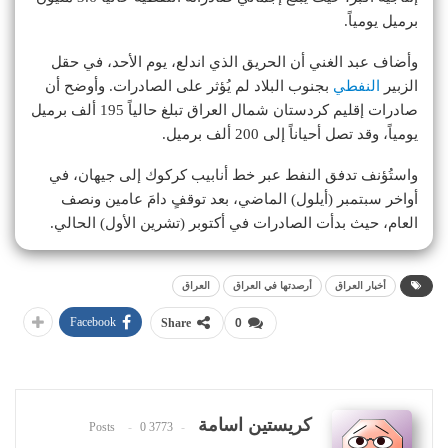
برميل يومياً.
وأضاف عبد الغني أن الحريق الذي اندلع، يوم الأحد، في حقل
الزبير
النفطي
بجنوب البلاد لم يُؤثر على الصادرات. وأوضح أن
صادرات إقليم كردستان شمال العراق تبلغ حالياً 195 ألف برميل
يومياً، وقد تصل أحياناً إلى 200 ألف برميل.
واستُؤنف تدفق النفط عبر خط أنابيب كركوك إلى جيهان، في
أواخر سبتمبر (أيلول) الماضي، بعد توقفٍ دامَ عامين ونصف
العام، حيث بدأت الصادرات في أكتوبر (تشرين الأول) الحالي.
أخبار العراق
أرصدتها في العراق
العراق
Facebook
Share
0
كريستين اسامة
0
3773 Posts