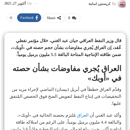
On
أكتوبر 27, 2025
By
كريستين اسامة
Facebook
Share
0
قال وزير النفط العراقي حيان عبد الغني، خلال مؤتمر نفطي
عُقد، إن العراق يُجري مفاوضات بشأن حجم حصته في «أوبك»،
ضمن طاقته الإنتاجية المتاحة البالغة 5.5 مليون برميل يومياً.
العراق يُجري مفاوضات بشأن حصته
في «أوبك»
وقدّم العراق خططاً في أبريل (نيسان) الماضي لإجراء مزيد من
التخفيضات في إنتاج النفط لتعويض الضخ فوق الحصص المُتفق
عليها.
وأكد عبد الغني أن
العراق
مُلتزم بحصته الحالية في «أوبك»،
والبالغة 4.4 مليون برميل يومياً، على الرغم من امتلاكه طاقة
إنتاجية أكبر، حيث يبلغ إجمالي صادراته النفطية حالياً 3.6 مليون