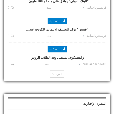
“البنك الدولي” يوافق على منحة بـ100 مليون…
كريستين اسامة
منذ
0
أخبار صحفية
“فيتش” تؤكد التصنيف الائتماني للكويت عند…
كريستين اسامة
منذ
0
أخبار صحفية
زايتشيكوف يستقبل وفد الطلاب الروس
NAGWA RAGAB
منذ
0
المزيد
النشرة الإخبارية