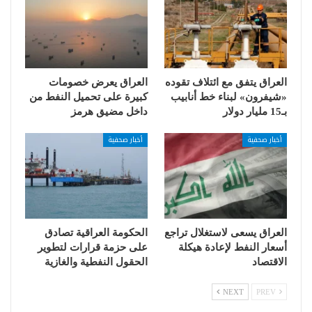
العراق يتفق مع ائتلاف تقوده
العراق يعرض خصومات
«شيفرون» لبناء خط أنابيب
كبيرة على تحميل النفط من
بـ15 مليار دولار
داخل مضيق هرمز
أخبار صحفية
أخبار صحفية
العراق يسعى لاستغلال تراجع
الحكومة العراقية تصادق
أسعار النفط لإعادة هيكلة
على حزمة قرارات لتطوير
الاقتصاد
الحقول النفطية والغازية
NEXT
PREV