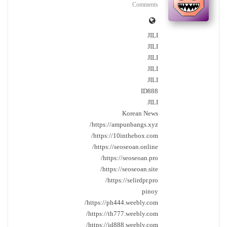
Comments
JILI
JILI
JILI
JILI
JILI
ID888
JILI
Korean News
https://ampunbangs.xyz/
https://10inthebox.com/
https://seoseoan.online/
https://seoseoan.pro/
https://seoseoan.site/
https://selirdpr.pro/
pinoy
https://ph444.weebly.com/
https://th777.weebly.com/
https://id888.weebly.com/