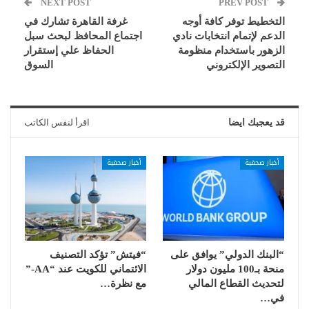
NEXT POST
PREV POST
التخطيط توفر كافة أوجه
غرفة القاهرة تشارك في
الدعم لإتمام انتخابات نادي
اجتماع المحافظ لبحث سبل
الزهور باستخدام منظومة
الحفاظ علي إستقرار
التصوير الإلكتروني
السوق
قد يعجبك ايضا
اقرأ لنفس الكاتب
أخبار صحفية
أخبار صحفية
“البنك الدولي” يوافق على
“فيتش” تؤكد التصنيف
منحة بـ100 مليون دولار
الائتماني للكويت عند “AA-”
لتحديث القطاع المالي
مع نظرة…
في…