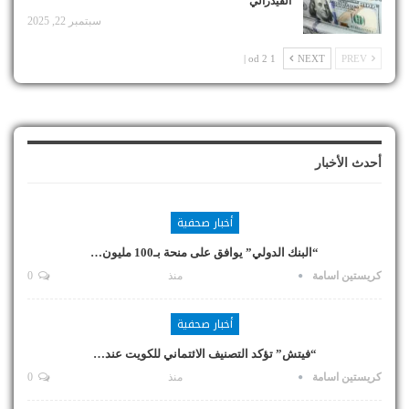
الفيدرالي
سبتمبر 22, 2025
1 od 2 |
NEXT
PREV
أحدث الأخبار
أخبار صحفية
“البنك الدولي” يوافق على منحة بـ100 مليون…
كريستين اسامة
منذ
0
أخبار صحفية
“فيتش” تؤكد التصنيف الائتماني للكويت عند…
كريستين اسامة
منذ
0