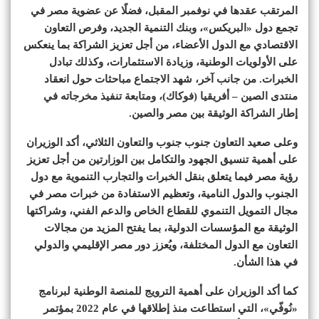
المرتقب عقدها في نوفمبر المقبل، فضلًا عن عضوية مصر في
تجمع دول «البريكس»، وبنك التنمية الجديد، وفرص التعاون
الاقتصادي مع الدول الأعضاء، من أجل تعزيز الشراكة بما ينعكس
على الأولويات الوطنية، وزيادة الاستثمارات، وكذلك تبادل
الخبرات. من جانب آخر، شهد الاجتماع مباحثات حول انعقاد
منتدى الصين – أفريقيا (فوكاك)، ومتابعة تنفيذ مخرجاته في
إطار الشراكة الوثيقة بين مصر والصين.
وعلى صعيد التعاون جنوب جنوب والتعاون الثلاثي، أكد الوزيران
على أهمية تنسيق الجهود والتكامل بين الوزارتين من أجل تعزيز
رؤية مصر فيما يتعلق بنقل الخبرات والتجارب التنموية مع دول
الجنوب والدول النامية، وتعظيم الاستفادة من خبرات مصر في
مجال التمويل التنموي للقطاع الخاص والدعم الفني، وشراكتها
الوثيقة مع المؤسسات الدولية، بما يفتح المزيد من مجالات
التعاون مع الدول المختلفة، ويُعزز دور مصر الإقليمي والدولي
في هذا الشأن.
كما أكد الوزيران على أهمية الترويج للمنصة الوطنية لبرنامج
«نُوفّي»، التي استطاعت منذ إطلاقها في عام 2022 بمؤتمر