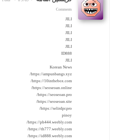
0
3763 Posts
Comments
JILI
JILI
JILI
JILI
JILI
ID888
JILI
Korean News
https://ampunbangs.xyz/
https://10inthebox.com/
https://seoseoan.online/
https://seoseoan.pro/
https://seoseoan.site/
https://selirdpr.pro/
pinoy
https://ph444.weebly.com/
https://th777.weebly.com/
https://id888.weebly.com/