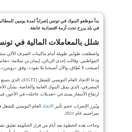
بدأ موظفو البنوك في تونس إضراباً لمدة يومين للمطالبة
في بلد يرزح تحت أزمة اقتصادية خانقة.
شلل بالمعاملات المالية في تو
واصطفت طوابير طويلة أمام ماكينات الصرف الآلي منذ ال
المواطنين. وقالت إحدى الزبائن، إيمان بن سلامة: «نعا
أصبحت لا تُطاق، والآن أصبحنا بلا نقود»، وفق «رويترز».
ودعا الاتحاد العام ا
المصرفي، الذي يمثل البنوك العامة والخاصة، بشأن الأج
ارتفاع الأسعار يستدعي «تعديلات عاجلة» في الأجور، فيم
ويُبرز الإضراب حجم تأثير
الاتحاد
العام التونسي للشغل في
بمراسيم عام 2021.
وجاءت هذه الخطوة بعد أيام من قرار الحكومة تعليق ن