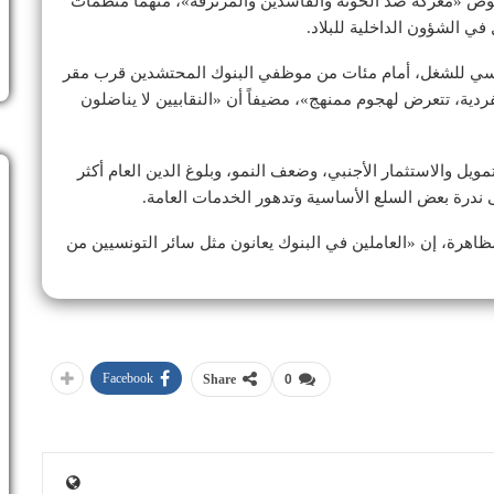
ض «معركة ضد الخونة والفاسدين والمرتزقة»، متهماً منظمات
في الشؤون الداخلية للبلاد.
التونسي للشغل، أمام مئات من موظفي البنوك المحتشدين قرب مقر
لفردية، تتعرض لهجوم ممنهج»، مضيفاً أن «النقابيين لا يناضلون
يل والاستثمار الأجنبي، وضعف النمو، وبلوغ الدين العام أكثر
اهرة، إن «العاملين في البنوك يعانون مثل سائر التونسيين من
Facebook
Share
0