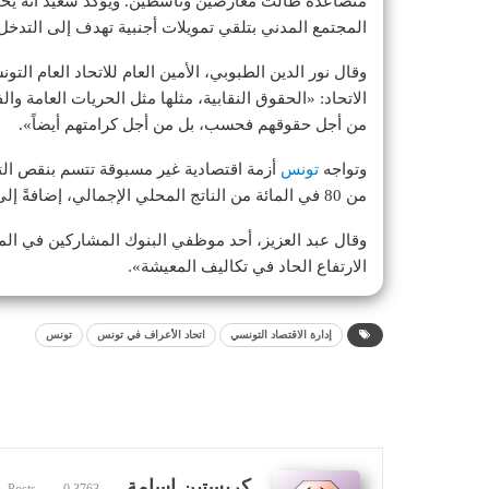
متصاعدة طالت معارضين وناشطين. ويؤكد سعيّد أنه يخو
المجتمع المدني بتلقي تمويلات أجنبية تهدف إلى التدخل 
وقال نور الدين الطبوبي، الأمين العام للاتحاد العام 
الاتحاد: «الحقوق النقابية، مثلها مثل الحريات العامة وا
من أجل حقوقهم فحسب، بل من أجل كرامتهم أيضاً».
وتواجه
تونس
أزمة اقتصادية غير مسبوقة تتسم بنقص التمو
من 80 في المائة من الناتج المحلي الإجمالي، إضافةً إلى ندرة بعض السلع الأساسية وتدهور الخدمات العامة.
وقال عبد العزيز، أحد موظفي البنوك المشاركين في المظ
الارتفاع الحاد في تكاليف المعيشة».
إدارة الاقتصاد التونسي
اتحاد الأعراف في تونس
تونس
كريستين اسامة