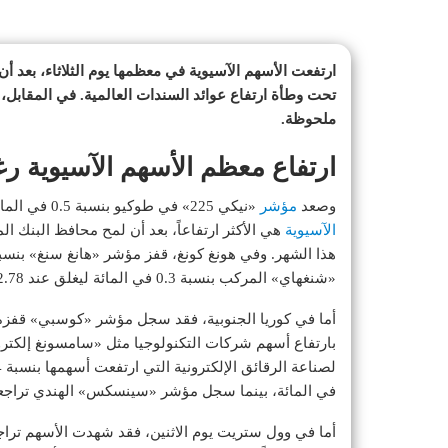
ارتفعت الأسهم الآسيوية في معظمها يوم الثلاثاء، بعد 
تحت وطأة ارتفاع عوائد السندات العالمية. في المقابل، 
ملحوظة.
ارتفاع معظم الأسهم الآسيوية ر
وصعد
مؤشر
«نيكي 225» في طوكيو بنسبة 0.5 في المائة ليغلق عند 49534.36 نقطة، حيث كانت أسهم القطاع المالي
الآسيوية
هي الأكثر ارتفاعاً، بعد أن لمح محافظ البنك ا
«شنغهاي» المركب بنسبة 0.3 في المائة ليغلق عند 3902.78 نقطة، وفق وكالة «أسوشييتد برس».
في المائة، بينما سجل مؤشر «سينسكس» الهندي تراجعاً طفيفاً بنسب