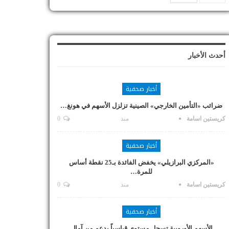
أحدث الأخبار
أخبار صحفية
ضرائب «التأمين الخارجي» الصينية تزلزل الأسهم في هونغ…
كريستين اسامة
منذ
0
أخبار صحفية
«المركزي البرازيلي» يخفض الفائدة بـ25 نقطة أساس
للمرة…
كريستين اسامة
منذ
0
أخبار صحفية
الأسهم الأوروبية تسجل مستوى قياسياً بدعم من آمال