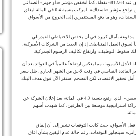
المائة، منهياً سلسلة مكاسب استمرت خمسة أيام، ليغلق عند 6812.63 نقطة. كما انخفض مؤشر «داو جونز» الصناعي
بنسبة 0.9 في المائة ليصل إلى 47289.33 نقطة، في حين تراجع مؤشر «ناسداك» المركب بنسبة 0.4 في المائة ليغلق
اع عوائد السندات، وهو ما دفع المستثمرين إلى الخروج من الأسواق
مدفوعة بآمال كبيرة في أن يخفض الاحتياطي الفيدرالي
 لسوق العمل المتباطئ. إذ إن العديد من الشركات الأميركية،
ذلك ضغوط التوظيف، وارتفاع تكاليف الرسوم الجمركية.
أجل الآسيوية، مما يعكس ارتفاعاً عالمياً في العوائد بعد أن
 سعر الفائدة القياسي في وقت لاحق من الشهر الجاري. ظل سعر
ى أمل تحفيز الاقتصاد، لكن التضخم استقر الآن فوق هدف البنك
وفي جانب الرابحين في وول ستريت، برز سهم «سينبوسيس» الذي ارتفع بنسبة 4.9 في المائة، بعد إعلان الشركة عن
شراكة استراتيجية موسعة بين الطرفين. كما شهدت أسهم
 فعل الأسواق، حيث كانت التوقعات تشير إلى أن إنفاق
اني» سيتجاوز التوقعات، رغم حالة عدم اليقين بشأن آفاق