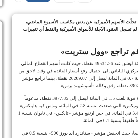
أن تخلّت الأسهم الأميركية عن بعض مكاسب الأسبوع الماضي،
لم تسجل العقود الآجلة للأسواق الأميركية والنفط أي تغييرات
غم تراجع «وول ستريت»
لمركزي الياباني إلى احتمال رفع أسعار الفائدة في وقت لاحق من
هذا الشهر. وفي هونغ كونغ، قفز مؤشر «هانغ سنغ» بنسبة 0.7 في المائة ليصل إلى 26209.07 نقطة، بينما تراجع مؤشر
أما في كوريا الجنوبية، فقد سجل مؤشر «كوسبي» قفزة قوية بلغت 1.5 في المائة ليصل إلى 3977.85 نقطة، مدعوماً
بارتفاع أسهم شركات التكنولوجيا مثل «سامسونغ إلكترونيكس» التي صعدت بنسبة 2.8 في المائة، و«إس كيه هاينكس»
لصناعة الرقائق الإلكترونية التي ارتفعت أسهمها بنسبة 3.4 في المائة. في حين ارتفع مؤشر «تايكس» في تايوان بنسبة 1
ة 0.1 في المائة.
أما في وول ستريت يوم الاثنين، فقد شهدت الأسهم تراجعاً، حيث انخفض مؤشر «ستاندرد آند بورز 500» بنسبة 0.5 في