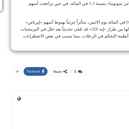
الاقتصاد الأميركي. في هذا السياق، ارتفعت أسهم «ويليامز سونوما» بنسبة 1.3 في المائة، في حين تراجعت أسهم
وفي أوروبا، انخفض مؤشر «كاك 40» الفرنسي بنسبة 0.3 في المائة يوم الاثنين، متأثراً جزئياً بهبوط أسهم «إيرباص»
بنسبة 5.8 في المائة. وأوضحت الشركة أن معظم أسطولها من طراز «إيه 320» قد تلقى تحديثاً بعد خلل في البرمجيات
ى أنظمة التحكم في الرحلات، مما تسبب في بعض الاضطرابات
Facebook
Share
0