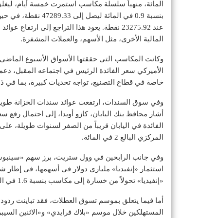
عند 23275.92 نقطة. يعود هذا التراجع إلى ارتف
المالية الأخرى، مثل الأسهم، والعملات المشفرة.
وكانت المكاسب التي حققتها الأسواق الأسبوع الماضي 
الأميركي سعر الفائدة الرئيس في اجتماعه المقبل، دعماً
خاصة في قطاع التصنيع، تواجه تحديات كبيرة، بما في 
وفي سوق السندات، ارتفعت عوائد سندات الخزانة طويلة ال
أشار محافظ بنك اليابان، كازو أويدا، إلى احتمال رفع
الفائدة في اليابان قريباً من الصفر لسنوات طويلة، عل
المركزي البالغ 2 في المائة.
استثمار «إنفيديا» ملياري دولار في أسهمها، في إطار 
«إنفيديا» تحولاً من خسارة إلى مكاسب بنسبة 1.6 في المائة.
أما فيما يتعلق بموسم تسوق العطلات، فقد تباينت ردود
المستهلكين خلال موسم «بلاك فرايدي» و«الاثنين السيبر