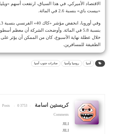
«بيست باي» بنسبة 2.6 في المائة.
خلال عطلة نهاية الأسبوع، كان من الممكن أن يؤثر عل
الطفيفة للمسافرين.
آسيا
روسيا وآسيا
صادرات جنوب آسيا
كريستين اسامة
0
3753 Posts
Comments
JILI
JILI