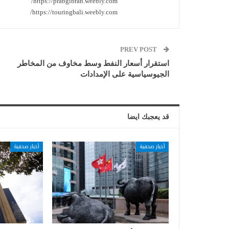
https://prabgibran.weebly.com/
https://touringbali.weebly.com/
PREV POST
استقرار أسعار النفط وسط مخاوف من المخاطر
الجيوسياسية على الإمدادات
قد يعجبك ايضا
أخبار صحفية
أخبار صحفية