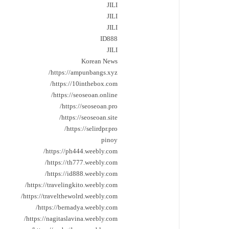
JILI
JILI
JILI
ID888
JILI
Korean News
https://ampunbangs.xyz/
https://10inthebox.com/
https://seoseoan.online/
https://seoseoan.pro/
https://seoseoan.site/
https://selirdpr.pro/
pinoy
https://ph444.weebly.com/
https://th777.weebly.com/
https://id888.weebly.com/
https://travelingkito.weebly.com/
https://travelthewolrd.weebly.com/
https://bernadya.weebly.com/
https://nagitaslavina.weebly.com/