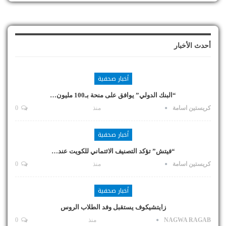
أحدث الأخبار
أخبار صحفية
“البنك الدولي” يوافق على منحة بـ100 مليون…
كريستين اسامة
منذ
0
أخبار صحفية
“فيتش” تؤكد التصنيف الائتماني للكويت عند…
كريستين اسامة
منذ
0
أخبار صحفية
زايتشيكوف يستقبل وفد الطلاب الروس
NAGWA RAGAB
منذ
0