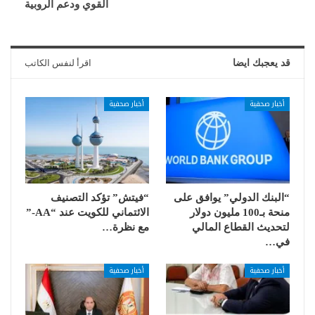
القوي ودعم الروبية
قد يعجبك ايضا
اقرأ لنفس الكاتب
أخبار صحفية
أخبار صحفية
“البنك الدولي” يوافق على
“فيتش” تؤكد التصنيف
منحة بـ100 مليون دولار
الائتماني للكويت عند “AA-”
لتحديث القطاع المالي
مع نظرة…
في…
أخبار صحفية
أخبار صحفية