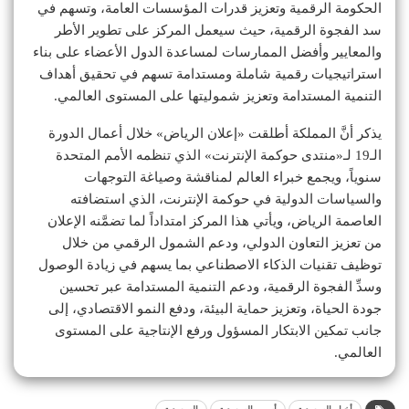
الحكومة الرقمية وتعزيز قدرات المؤسسات العامة، وتسهم في
سد الفجوة الرقمية، حيث سيعمل المركز على تطوير الأطر
والمعايير وأفضل الممارسات لمساعدة الدول الأعضاء على بناء
استراتيجيات رقمية شاملة ومستدامة تسهم في تحقيق أهداف
التنمية المستدامة وتعزيز شموليتها على المستوى العالمي.
يذكر أنَّ المملكة أطلقت «إعلان الرياض» خلال أعمال الدورة
الـ19 لـ«منتدى حوكمة الإنترنت» الذي تنظمه الأمم المتحدة
سنوياً، ويجمع خبراء العالم لمناقشة وصياغة التوجهات
والسياسات الدولية في حوكمة الإنترنت، الذي استضافته
العاصمة الرياض، ويأتي هذا المركز امتداداً لما تضمَّنه الإعلان
من تعزيز التعاون الدولي، ودعم الشمول الرقمي من خلال
توظيف تقنيات الذكاء الاصطناعي بما يسهم في زيادة الوصول
وسدِّ الفجوة الرقمية، ودعم التنمية المستدامة عبر تحسين
جودة الحياة، وتعزيز حماية البيئة، ودفع النمو الاقتصادي، إلى
جانب تمكين الابتكار المسؤول ورفع الإنتاجية على المستوى
العالمي.