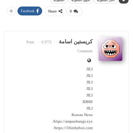
أخبار السعودية
أسهم السعودية
السعودية
Facebook
Share
0
كريستين اسامة
0
3773 Posts
Comments
JILI
JILI
JILI
JILI
JILI
ID888
JILI
Korean News
https://ampunbangs.xyz/
https://10inthebox.com/