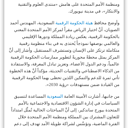
ومنظمة الأمم المتحدة على هامش «منتدى العلوم والتقنية
والابتكار»، في مدينة نيويورك.
وأوضح محافظ
هيئة الحكومة الرقمية
السعودية، المهندس أحمد
الصويان، أنَّ اختيار الرياض مقراً لمركز الأمم المتحدة المعني
بالحكومة الرقمية، يعكس ريادة المملكة ودورها الإقليمي
والعالمي بوصفها نموذجاً يُحتذى به في بناء منظومة رقمية
متكاملة ترتكز على الإنسان وتستشرف المستقبل. وأشار إلى أنَّ
المركز يمثل محطةً محوريةً لتطوير ممارسات الحكومة الرقمية
عالمياً، ودعم الدول الأعضاء، وتعزيز تبادل المعرفة، والاستفادة
من الذكاء الاصطناعي والتقنيات الحديثة، مؤكداً أنَّ هذه الخطوة
تأتي ثمرة للدعم والتمكين اللذين تحظى بهما الحكومة الرقمية
من القيادة ضمن مستهدفات «رؤية 2030».
من جانبها، أشارت الأمينة العامة
السعودية
المساعدة لتنسيق
السياسات في إدارة الشؤون الاقتصادية والاجتماعية بالأمم
المتحدة بيورج ساندكير، إلى أنَّ المباحثات الحالية تُمثِّل امتداداً
للتعاون المشترك بين المملكة ومنظمة الأمم المتحدة خلال
الفترة الماضية، وتؤسِّس لشراكة طويلة الأمد تهدف إلى دعم