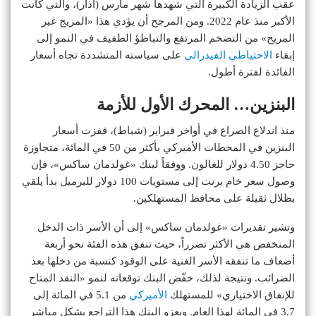
عقب الزيادة الكبيرة التي شهدها شهر مارس (آذار)، والتي كانت
الأكبر منذ عام 2022. ومن المرجح أن يؤدي هذا «المزيج غير
المريح» من التضخم المرتفع والتباطؤ الطفيف في النمو إلى
إبقاء
الاحتياطي الفيدرالي
على سياسته المتشددة تجاه أسعار
الفائدة لفترة أطول.
البنزين… المحرك الأول للأزمة
منذ اندلاع الصراع في أواخر فبراير (شباط)، قفزت أسعار
البنزين في المحطات الأميركي بأكثر من 50 في المائة، متجاوزة
حاجز 4.50 دولار للغالون. ووفقاً لبنك «غولدمان ساكس»، فإن
وصول سعر خام برنت إلى مستويات 100 دولار للبرميل بدأ يلقي
بظلال ثقيلة على محافظ المستهلكين.
وتشير تقديرات «غولدمان ساكس» إلى أن الأسر ذات الدخل
المنخفض هي الأكثر تضرراً، حيث تنفق هذه الفئة نحو أربعة
أضعاف ما تنفقه الأسر الغنية على الوقود كنسبة من دخلها بعد
الضرائب. ونتيجة لذلك، خفّض البنك توقعاته لنمو «النقد المتاح
للإنفاق الاختياري» للمستهلك
الأميركي
من 5.1 في المائة إلى
3.7 في المائة لهذا العام. ويعزو البنك هذا التراجع بشكل مباشر