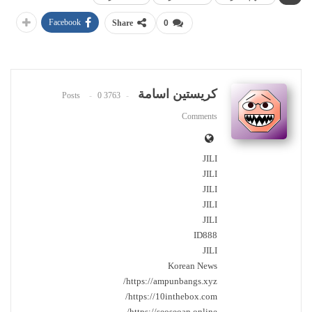
Facebook
Share
0
كريستين اسامة
0
3763 Posts
Comments
JILI
JILI
JILI
JILI
JILI
ID888
JILI
Korean News
https://ampunbangs.xyz/
https://10inthebox.com/
https://seoseoan.online/