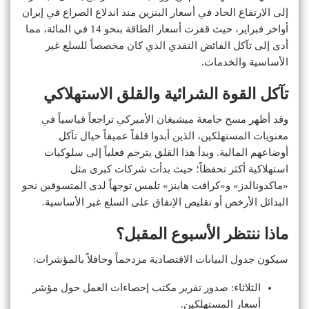
إلى الارتفاع الحاد في أسعار البنزين منذ اندلاع الصراع في إيران
أواخر فبراير، حيث قفزت أسعار الطاقة بنحو 14 في المائة، مما
أدى إلى تآكل الفائض النقدي الذي كان مخصصاً للسلع غير
الأساسية والخدمات.
تآكل القوة الشرائية والقلق الاستهلاكي
وقد أظهر مسح جامعة ميشيغان الأميركي تراجعاً قياسياً في
معنويات المستهلكين، الذين أبدوا قلقاً عميقاً حيال تآكل
أوضاعهم المالية. وبدأ هذا القلق يترجم فعلياً إلى سلوكيات
استهلاكية أكثر تحفظاً؛ حيث بدأت شركات كبرى مثل
«ماكدونالدز» و«كرافت هاينز» تلمس توجهاً لدى المتسوقين نحو
البدائل الأرخص أو تقليص الإنفاق على السلع غير الأساسية.
ماذا ننتظر الأسبوع المقبل؟
سيكون جدول البيانات الاقتصادية مزدحماً وحافلاً بالمؤشرات:
الثلاثاء: صدور تقرير مكتب إحصاءات العمل حول مؤشر
أسعار المستهلكين.