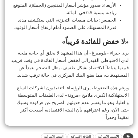
الأربعاء: صدور مؤشر أسعار المنتجين (الجملة)، المتوقع
زيادته بنسبة 0.5 في المائة.
الخميس: بيانات مبيعات التجزئة، التي ستكشف مدى
قدرة المستهلك على الصمود أمام ارتفاع أسعار الوقود.
«لا خفض للفائدة قريباً»
يرى خبراء «بلومبرغ» أن هذا المشهد لا يخلق أي حاجة ملحة
لدى الاحتياطي الفيدرالي لخفض أسعار الفائدة في وقت قريب.
فبينما يتباطأ الاقتصاد بشكل طفيف، يظل التضخم بعيداً عن
المستهدفات، مما يضع البنك المركزي في حالة ترقب شديد.
ورغم هذه الضغوط، يرى الرؤساء التنفيذيون لشركات السلع
الاستهلاكية الكبرى ملامح «مرونة» لدى الطبقات المتوسطة
والعليا، وهو ما يفسر عدم حديثهم الصريح عن «ركود» وشيك
حتى الآن، رغم اعترافهم بأن البيئة الاقتصادية أصبحت أكثر
تعقيداً وحذراً.
الأسهم الأميركية
الطاقة الأميركية
النفط الأميركية