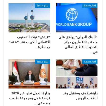
أخبار صحفية
أخبار صحفية
“البنك الدولي” يوافق على
“فيتش” تؤكد التصنيف
منحة بـ100 مليون دولار
الائتماني للكويت عند “AA-”
لتحديث القطاع المالي
مع نظرة…
في…
أخبار صحفية
أخبار صحفية
زايتشيكوف يستقبل وفد
وزارة العمل تعلن عن 3070
الطلاب الروس
فرصة عمل بمجموعة طلعت
مصطفى…