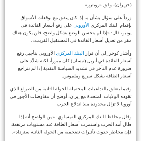
(حزيران)، وفق «رويترز».
ورداً على سؤال بشأن ما إذا كان يتفق مع توقعات الأسواق
بإقدام البنك المركزي
الأوروبي
على رفع أسعار الفائدة في
يونيو، قال: «إذا لم يتحسن الوضع بشكل واضح، فلن يكون هناك
مفر من تعديل أسعار الفائدة في المستقبل القريب».
وأشار كوخر إلى أن قرار
البنك المركزي
الأوروبي بتأجيل رفع
أسعار الفائدة في أبريل (نيسان) كان مبرراً، لكنه شدَّد على
ضرورة عدم التأخر في تشديد السياسة النقدية إذا لم تتراجع
أسعار الطاقة بشكل سريع وملموس.
وفيما يتعلق بالتداعيات المحتملة للجولة الثانية من الصراع الذي
تقوده الولايات المتحدة مع إيران، أوضح أن مفاوضات الأجور في
أوروبا لا تزال محدودة منذ اندلاع الحرب.
وقال محافظ البنك المركزي النمساوي: «من الواضح أنه إذا
طال أمد الحرب واستمرت أسعار الطاقة عند مستويات مرتفعة،
فإن مخاطر حدوث تأثيرات تضخمية من الجولة الثانية ستزداد».