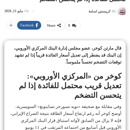
On
مايو 11, 2026
By
كريستين اسامة
Facebook
Share
0
قال مارتن كوخر، عضو مجلس إدارة البنك المركزي الأوروبي،
إن البنك قد يضطر إلى تعديل أسعار الفائدة قريباً إذا لم تشهد
توقعات التضخم تحسناً ملموساً.
كوخر من «المركزي الأوروبي»:
تعديل قريب محتمل للفائدة إذا لم
يتحسن التضخم
وفي مقابلة مع صحيفة «نويه تسورخر تسايتونغ» السويسرية،
أوضح كوخر أنه رغم ارتفاع أسعار الطاقة نتيجة الصراع الإيراني،
فإنه لا يزال من السابق لأوانه استباق قرار البنك المركزي
الأوروبي قبل أسابيع من اجتماعه المرتقب في 11 يونيو