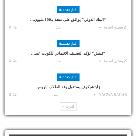
أخبار صحفية
“البنك الدولي” يوافق على منحة بـ100 مليون…
كريستين اسامة
منذ
0
أخبار صحفية
“فيتش” تؤكد التصنيف الائتماني للكويت عند…
كريستين اسامة
منذ
0
أخبار صحفية
زايتشيكوف يستقبل وفد الطلاب الروس
NAGWA RAGAB
منذ
0
المزيد