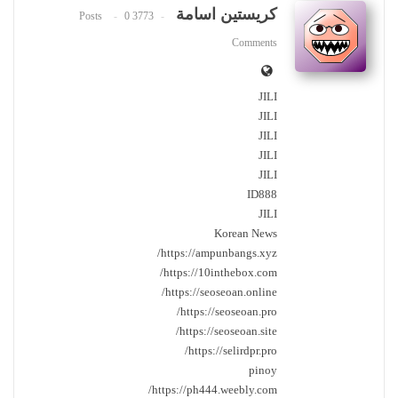
كريستين اسامة
0
3773 Posts
Comments
JILI
JILI
JILI
JILI
JILI
ID888
JILI
Korean News
https://ampunbangs.xyz/
https://10inthebox.com/
https://seoseoan.online/
https://seoseoan.pro/
https://seoseoan.site/
https://selirdpr.pro/
pinoy
https://ph444.weebly.com/