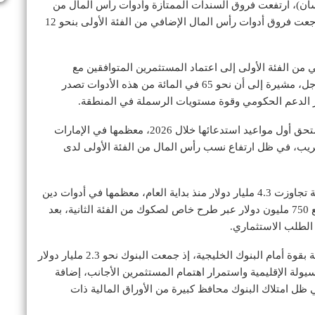
 (نيسان)، ارتفعت فروق السندات الممتازة وأدوات رأس المال من
الفئة الثانية بنحو 6 نقاط أساس في المتوسط، بينما تراجعت فروق أدوات رأس المال الإضافي من الفئة الأولى بنحو 12
من الفئة الأولى إلى اعتماد المستثمرين المتوافقين مع
الشريعة الإسلامية على استراتيجيات الاحتفاظ طويل الأجل، مشيرة إلى أن نحو 65 في المائة من هذه الأدوات تصدر
 الدعم الحكومي وقوة مستويات الرسملة في المنطقة.
ولفتت إلى أن نحو 10 مليارات دولار من هذه الأدوات تستحق أول مواعيد استدعائها خلال 2026، معظمها في الإمارات
ريب، في ظل ارتفاع نسب رأس المال من الفئة الأولى لدى
كما ذكرت الوكالة أن الطروحات الخاصة للبنوك الخليجية تجاوزت 4.3 مليار دولار منذ بداية العام، معظمها في أدوات دين
ممتازة، فيما نجح مصرف «الراجحي» السعودي في جمع 750 مليون دولار عبر طرح خاص لصكوك من الفئة الثانية، بعد
وأكدت «فيتش» أن قنوات التمويل الأخرى ما زالت متاحة بقوة أمام البنوك الخليجية، إذ جمعت البنوك نحو 2.3 مليار دولار
يولة الإقليمية واستمرار اهتمام المستثمرين الأجانب، إضافة
في ظل امتلاك البنوك محافظ كبيرة من الأوراق المالية ذات