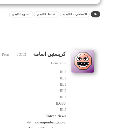
الاستثمارات الخليجية
الاقتصاد الخليجي
التعاون الخليجي
كريستين اسامة
0
3763 Posts
Comments
JILI
JILI
JILI
JILI
JILI
ID888
JILI
Korean News
https://ampunbangs.xyz/