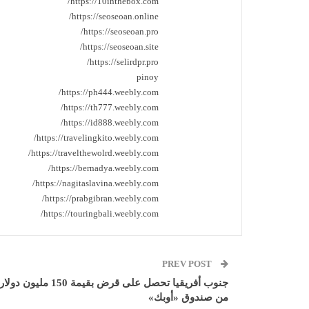
https://10inthebox.com/
https://seoseoan.online/
https://seoseoan.pro/
https://seoseoan.site/
https://selirdpr.pro/
pinoy
https://ph444.weebly.com/
https://th777.weebly.com/
https://id888.weebly.com/
https://travelingkito.weebly.com/
https://travelthewolrd.weebly.com/
https://bernadya.weebly.com/
https://nagitaslavina.weebly.com/
https://prabgibran.weebly.com/
https://touringbali.weebly.com/
PREV POST
جنوب أفريقيا تحصل على قرض بقيمة 150 مليون دولار
من صندوق «أوبك»