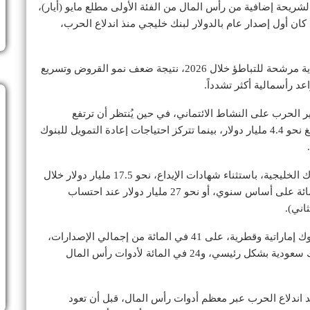
شريحة إضافية من رأس المال من الفئة الأولى مطلع مايو (أيار)،
كان أول إصدار عام بالدولار لبنك خليجي منذ اندلاع الحرب،
وأوضحت الوكالة أن الإصدارات الدولارية للبنوك السعودية مرشحة للتباطؤ خلال 2026، نتيجة ضعف نمو القروض وتسريع
ثير الحرب على النشاط الائتماني، في حين يُنتظر أن ترتفع
إصدارات البنوك الإماراتية بسبب استحقاقات مرتفعة تبلغ نحو 4.4 مليار دولار، بينما تتركز احتياجات إعادة التمويل للبنوك
وبحسب «فيتش»، بلغت إصدارات الديون الدولارية للبنوك الخليجية، باستثناء شهادات الإيداع، نحو 17.5 مليار دولار خلال
الأشهر الأربعة الأولى من 2026، بزيادة تقارب 20 في المائة على أساس سنوي، أو نحو 27 مليار دولار عند احتساب
اني).
واستحوذت السندات الممتازة، الصادرة بمعظمها عن بنوك إماراتية وقطرية، على 41 في المائة من إجمالي الإصدارات،
مقابل 35 في المائة لشهادات الإيداع، التي أصدرتها بنوك سعودية بشكل رئيسي، و24 في المائة لأدوات رأس المال
د اندلاع الحرب عبر معظم أدوات رأس المال، قبل أن تعود