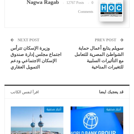
Nagwa Ragab
12767 Posts
0
Comments
NEXT POST
PREV POST
سويلم يتابع أعمال حماية
وزيرة الإسكان تترأس
الشواطئ المصرية للتعامل
اجتماع مجلس إدارة صندوق
مع التأثيرات السلبية
الإسكان الاجتماعي ودعم
للتغيرات المناخية
التمويل العقاري
قد يعجبك ايضا
اقرأ لنفس الكاتب
أخبار صحفية
أخبار صحفية