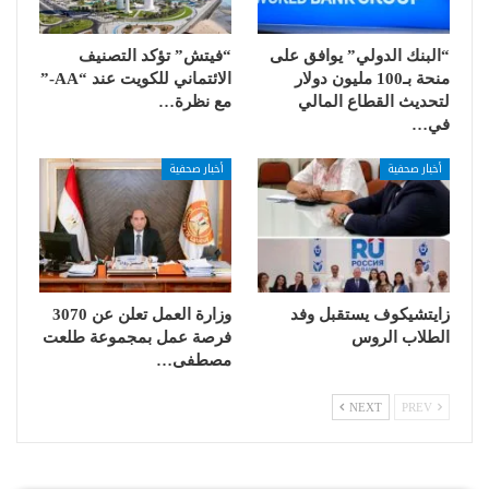
“البنك الدولي” يوافق على
“فيتش” تؤكد التصنيف
منحة بـ100 مليون دولار
الائتماني للكويت عند “AA-”
لتحديث القطاع المالي
مع نظرة…
في…
أخبار صحفية
أخبار صحفية
زايتشيكوف يستقبل وفد
وزارة العمل تعلن عن 3070
الطلاب الروس
فرصة عمل بمجموعة طلعت
مصطفى…
NEXT
PREV